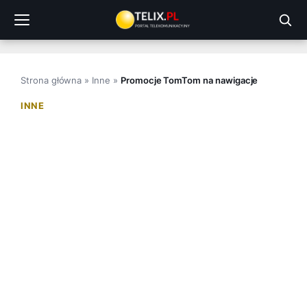
Przejdź
do
treści
Strona główna
»
Inne
»
Promocje TomTom na nawigacje
INNE