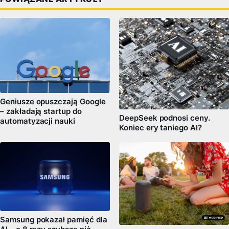
Geniusze opuszczają Google
– zakładają startup do
DeepSeek podnosi ceny.
automatyzacji nauki
Koniec ery taniego AI?
Samsung pokazał pamięć dla