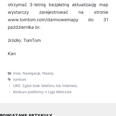
otrzymać 3-letnią bezpłatną aktualizację map
wystarczy zarejestrować na stronie
www.tomtom.com/darmowemapy do 31
października br.
źródło: TomTom
Kan
Kategorie
Inne
,
Nawigacje
,
Newsy
Tagi
tomtom
UKE: Zgłoś brak telefonu lub Internetu
Konkurs platformy n Liga Mistrzów
POWIĄZANE ARTYKUŁY