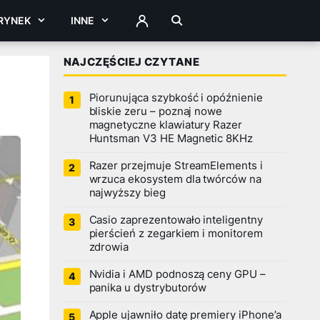
RYNEK
INNE
ZALOGUJ
NAJCZĘŚCIEJ CZYTANE
Piorunująca szybkość i opóźnienie
bliskie zeru – poznaj nowe
magnetyczne klawiatury Razer
Huntsman V3 HE Magnetic 8KHz
Razer przejmuje StreamElements i
wrzuca ekosystem dla twórców na
najwyższy bieg
Casio zaprezentowało inteligentny
pierścień z zegarkiem i monitorem
zdrowia
Nvidia i AMD podnoszą ceny GPU –
panika u dystrybutorów
Apple ujawniło datę premiery iPhone’a