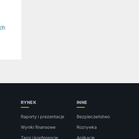
ch
RYNEK
INNE
Raporty i prezentacje
Bezpieczeństwo
Wyniki finansowe
Rozrywka
Targi i konferencje
Aplikacje