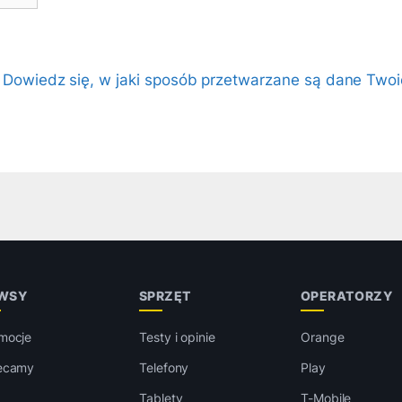
.
Dowiedz się, w jaki sposób przetwarzane są dane Twoi
WSY
SPRZĘT
OPERATORZY
mocje
Testy i opinie
Orange
ecamy
Telefony
Play
Tablety
T-Mobile