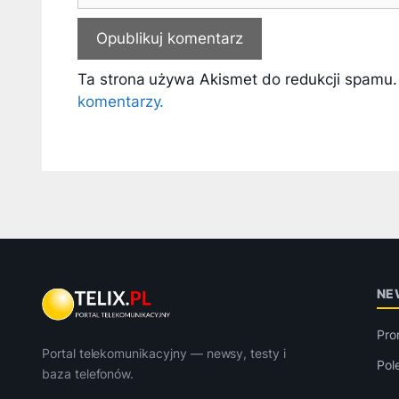
Ta strona używa Akismet do redukcji spamu
komentarzy.
NE
Pro
Portal telekomunikacyjny — newsy, testy i
Pol
baza telefonów.