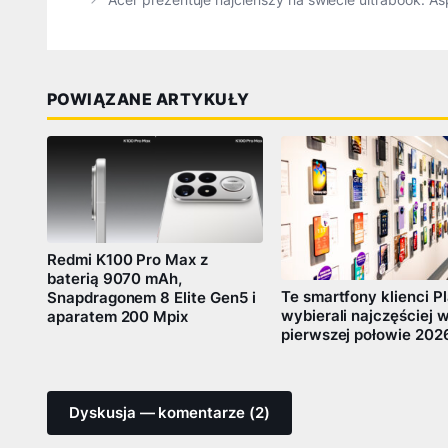
POWIĄZANE ARTYKUŁY
Redmi K100 Pro Max z
baterią 9070 mAh,
Te smartfony klienci P
Snapdragonem 8 Elite Gen5 i
wybierali najczęściej 
aparatem 200 Mpix
pierwszej połowie 202
Dyskusja — komentarze (2)