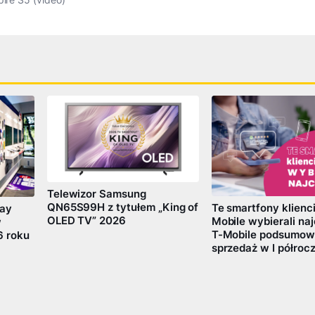
Telewizor Samsung
QN65S99H z tytułem „King of
Te smartfony klienci
lay
OLED TV” 2026
Mobile wybierali naj
w
T-Mobile podsumow
6 roku
sprzedaż w I półrocz