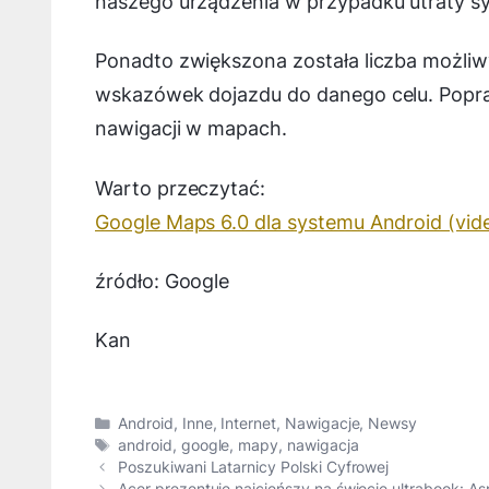
naszego urządzenia w przypadku utraty s
Ponadto zwiększona została liczba możliwy
wskazówek dojazdu do danego celu. Popr
nawigacji w mapach.
Warto przeczytać:
Google Maps 6.0 dla systemu Android (vid
źródło: Google
Kan
Kategorie
Android
,
Inne
,
Internet
,
Nawigacje
,
Newsy
Tagi
android
,
google
,
mapy
,
nawigacja
Poszukiwani Latarnicy Polski Cyfrowej
Acer prezentuje najcieńszy na świecie ultrabook: As