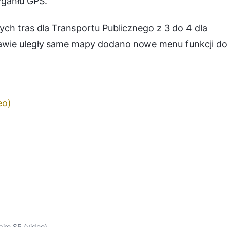
yganłu GPS.
ch tras dla Transportu Publicznego z 3 do 4 dla
awie uległy same mapy dodano nowe menu funkcji d
eo)
pire S5 (video)