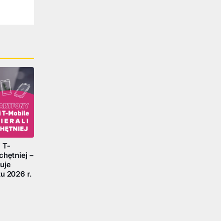
 T-
chętniej –
uje
u 2026 r.