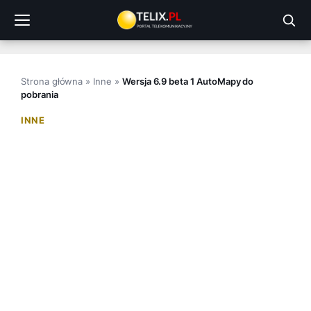
Przejdź
do
treści
Strona główna
»
Inne
»
Wersja 6.9 beta 1 AutoMapy do
pobrania
INNE