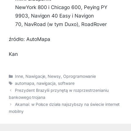
NewYork 800 i Chicago 600, Peying PY
9903, Navigon 40 Easy i Navigon
70, NavRoad (w tym Duxo), RoadRover
źródło: AutoMapa
Kan
Kategorie
Inne
,
Nawigacje
,
Newsy
,
Oprogramowanie
Tagi
automapa
,
nawigacja
,
software
Prezydent Brazylii przynętą w rozprzestrzenianiu
bankowego trojana
Akamai: w Polsce działa najszybszy na świecie internet
mobilny