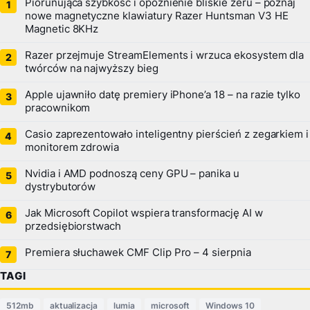
Piorunująca szybkość i opóźnienie bliskie zeru – poznaj
nowe magnetyczne klawiatury Razer Huntsman V3 HE
Magnetic 8KHz
Razer przejmuje StreamElements i wrzuca ekosystem dla
twórców na najwyższy bieg
Apple ujawniło datę premiery iPhone’a 18 – na razie tylko
pracownikom
Casio zaprezentowało inteligentny pierścień z zegarkiem i
monitorem zdrowia
Nvidia i AMD podnoszą ceny GPU – panika u
dystrybutorów
Jak Microsoft Copilot wspiera transformację AI w
przedsiębiorstwach
Premiera słuchawek CMF Clip Pro – 4 sierpnia
TAGI
512mb
aktualizacja
lumia
microsoft
Windows 10