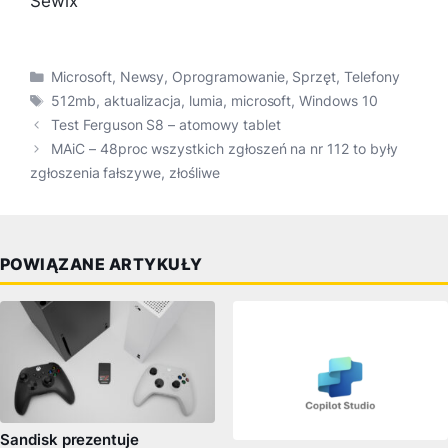
Sewix
Kategorie
Microsoft
,
Newsy
,
Oprogramowanie
,
Sprzęt
,
Telefony
Tagi
512mb
,
aktualizacja
,
lumia
,
microsoft
,
Windows 10
Test Ferguson S8 – atomowy tablet
MAiC – 48proc wszystkich zgłoszeń na nr 112 to były
zgłoszenia fałszywe, złośliwe
POWIĄZANE ARTYKUŁY
Sandisk prezentuje