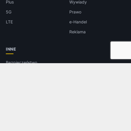
Plus
Wywiady
5G
Prawo
LTE
e-Handel
Reklama
INNE
Bezpieczeństwo
Rozrywka
Aplikacje
Foto
© 2026
telix.pl
— Wszelkie prawa zastrzeżone.
O nas
Kontakt
Reklama
Regulamin
Tagi
Feed RSS
Do góry ↑