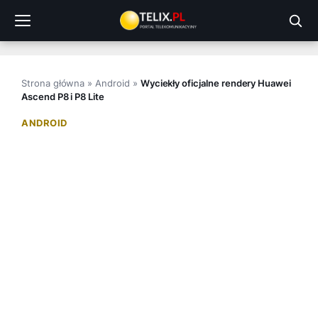
Przejdź
do
treści
Strona główna
»
Android
»
Wyciekły oficjalne rendery Huawei
Ascend P8 i P8 Lite
ANDROID