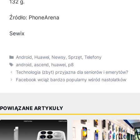
132 g.
Źródło: PhoneArena
Sewix
Kategorie
Android
,
Huawei
,
Newsy
,
Sprzęt
,
Telefony
Tagi
android
,
ascend
,
huawei
,
p8
Technologia (zbyt) przyjazna dla seniorów i emerytów?
Facebook wciąż bardzo popularny wśród nastolatków
POWIĄZANE ARTYKUŁY