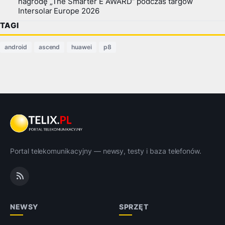
nagrodę „The Smarter E AWARD” podczas targów
Intersolar Europe 2026
TAGI
android
ascend
huawei
p8
Portal telekomunikacyjny — newsy, testy i baza telefonów.
NEWSY
SPRZĘT