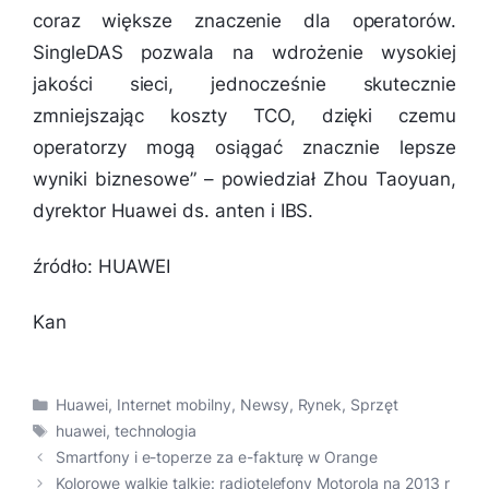
coraz większe znaczenie dla operatorów.
SingleDAS pozwala na wdrożenie wysokiej
jakości sieci, jednocześnie skutecznie
zmniejszając koszty TCO, dzięki czemu
operatorzy mogą osiągać znacznie lepsze
wyniki biznesowe
” – powiedział Zhou Taoyuan,
dyrektor Huawei ds. anten i IBS.
źródło: HUAWEI
Kan
Kategorie
Huawei
,
Internet mobilny
,
Newsy
,
Rynek
,
Sprzęt
Tagi
huawei
,
technologia
Smartfony i e-toperze za e-fakturę w Orange
Kolorowe walkie talkie: radiotelefony Motorola na 2013 r