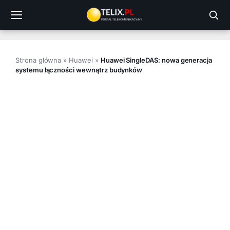
Przejdź
do
treści
Strona główna
»
Huawei
»
Huawei SingleDAS: nowa generacja
systemu łączności wewnątrz budynków