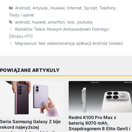
Kategorie
Android
,
Artykuły
,
Huawei
,
Internet
,
Sprzęt
,
Telefony
,
Testy i opinie
Tagi
android
,
huawei
,
smartfon
,
test
,
youtube
Redaktor Telixa: Nowym Ambasadorem Dobrego
Obrazu HTC
Mapsaurus: test wideorecenzja aplikacji Android (wideo)
POWIĄZANE ARTYKUŁY
Redmi K100 Pro Max z
Seria Samsung Galaxy Z bije
baterią 9070 mAh,
rekord najwyższej
Snapdragonem 8 Elite Gen5 i