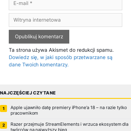
mail
Witryna
internetowa
Ta strona używa Akismet do redukcji spamu.
Dowiedz się, w jaki sposób przetwarzane są
dane Twoich komentarzy.
NAJCZĘŚCIEJ CZYTANE
Apple ujawniło datę premiery iPhone’a 18 – na razie tylko
pracownikom
Razer przejmuje StreamElements i wrzuca ekosystem dla
twórców na najwyższy bieg