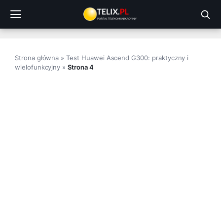
Przejdź
do
treści
Strona główna
»
Test Huawei Ascend G300: praktyczny i
wielofunkcyjny
»
Strona 4