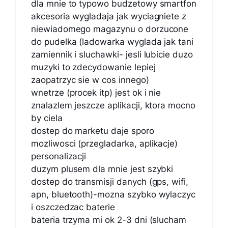
dla mnie to typowo budzetowy smartfon
akcesoria wygladaja jak wyciagniete z
niewiadomego magazynu o dorzucone
do pudelka (ladowarka wyglada jak tani
zamiennik i sluchawki- jesli lubicie duzo
muzyki to zdecydowanie lepiej
zaopatrzyc sie w cos innego)
wnetrze (procek itp) jest ok i nie
znalazlem jeszcze aplikacji, ktora mocno
by ciela
dostep do marketu daje sporo
mozliwosci (przegladarka, aplikacje)
personalizacji
duzym plusem dla mnie jest szybki
dostep do transmisji danych (gps, wifi,
apn, bluetooth)-mozna szybko wylaczyc
i oszczedzac baterie
bateria trzyma mi ok 2-3 dni (slucham