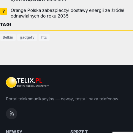
Orange Polska zabezpieczył dostawy energii ze źródeł
odnawialnych do roku 2035
TAGI
Belkin
gadgety
htc
Portal telekomunikacyjny — newsy, testy i baza telefonów.
NEWSY
SPRZĘT