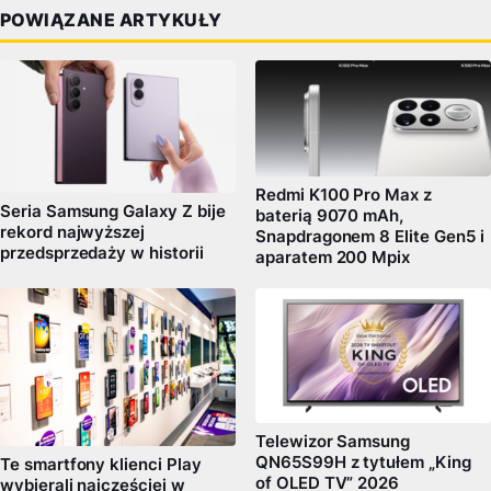
POWIĄZANE ARTYKUŁY
Redmi K100 Pro Max z
Seria Samsung Galaxy Z bije
baterią 9070 mAh,
rekord najwyższej
Snapdragonem 8 Elite Gen5 i
przedsprzedaży w historii
aparatem 200 Mpix
Telewizor Samsung
QN65S99H z tytułem „King
Te smartfony klienci Play
of OLED TV” 2026
wybierali najczęściej w