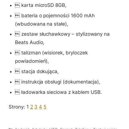

karta microSD 8GB,

bateria o pojemności 1600 mAh
(wbudowana na stałe),

zestaw słuchawkowy – stylizowany na
Beats Audio,

talizman (wisiorek, bryloczek
powiadomień),

stacja dokująca
,

instrukcja obsługi (dokumentacja),

ładowarka sieciowa z kablem USB.
Strony:
1
2
3
4
5
Kategorie