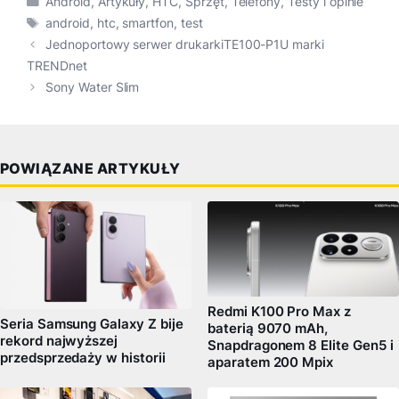
Android
,
Artykuły
,
HTC
,
Sprzęt
,
Telefony
,
Testy i opinie
Tagi
android
,
htc
,
smartfon
,
test
Jednoportowy serwer drukarkiTE100-P1U marki
TRENDnet
Sony Water Slim
POWIĄZANE ARTYKUŁY
Redmi K100 Pro Max z
Seria Samsung Galaxy Z bije
baterią 9070 mAh,
rekord najwyższej
Snapdragonem 8 Elite Gen5 i
przedsprzedaży w historii
aparatem 200 Mpix