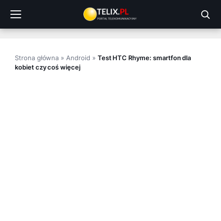
Przejdź
do
treści
Strona główna
»
Android
»
Test HTC Rhyme: smartfon dla
kobiet czy coś więcej