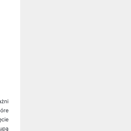
ażni
tóre
ęcie
rupą