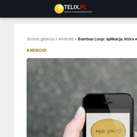
Przejdź
do
treści
Strona główna
»
Android
»
Bamboo Loop: aplikacja, która
ANDROID