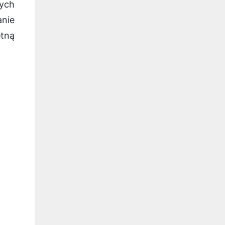
ych
anie
tną