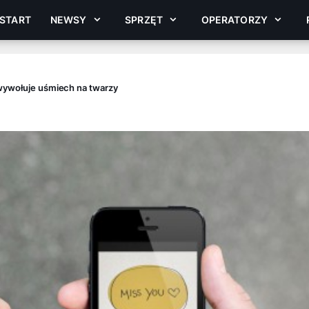
START
NEWSY
SPRZĘT
OPERATORZY
 wywołuje uśmiech na twarzy