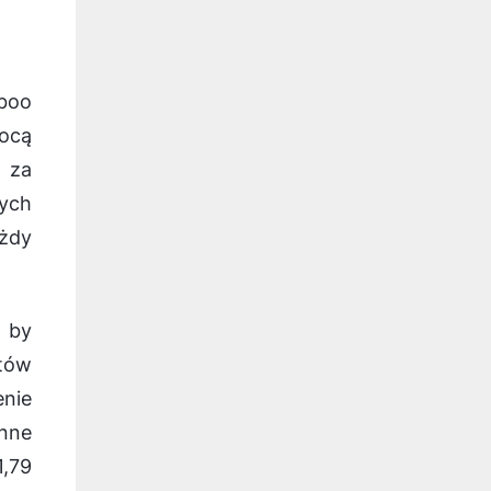
mboo
ocą
a za
zych
ażdy
, by
łtów
nie
inne
1,79