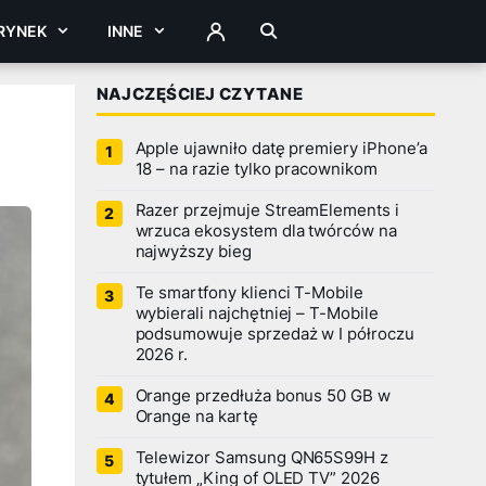
RYNEK
INNE
ZALOGUJ
NAJCZĘŚCIEJ CZYTANE
Apple ujawniło datę premiery iPhone’a
18 – na razie tylko pracownikom
Razer przejmuje StreamElements i
wrzuca ekosystem dla twórców na
najwyższy bieg
Te smartfony klienci T-Mobile
wybierali najchętniej – T-Mobile
podsumowuje sprzedaż w I półroczu
2026 r.
Orange przedłuża bonus 50 GB w
Orange na kartę
Telewizor Samsung QN65S99H z
tytułem „King of OLED TV” 2026