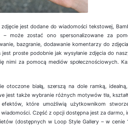
h zdjęcie jest dodane do wiadomości tekstowej, Ba
ji – może zostać ono spersonalizowane za pom
wanie, bazgranie, dodawanie komentarzy do zdjęci
jest proste podobnie jak wysyłanie zdjęcia do nas
e się nimi za pomocą mediów społecznościowych. K
ie otoczone białą, szerszą na dole ramką, idealną
e jest także wybranie różnych motywów tła, kszta
 efektów, które umożliwią użytkownikom stworze
 wiadomości. Część z opcji dostępna jest za darmo, 
tów (dostępnych w Loop Style Gallery – w cenie 