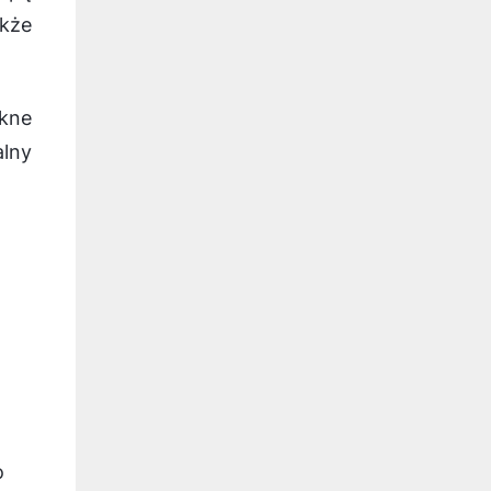
kże
kne
alny
o