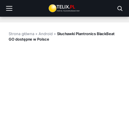
Przejdź
do
treści
Strona główna
»
Android
»
Słuchawki Plantronics BlackBeat
GO dostępne w Polsce