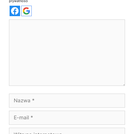
prywatności
Komentarz
Nazwa
E-
mail
Witryna