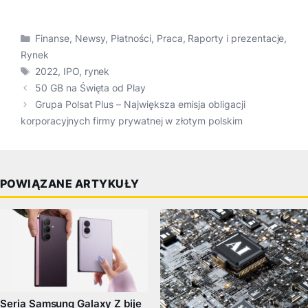
Kategorie
Finanse
,
Newsy
,
Płatności
,
Praca
,
Raporty i prezentacje
,
Rynek
Tagi
2022
,
IPO
,
rynek
50 GB na Święta od Play
Grupa Polsat Plus – Największa emisja obligacji
korporacyjnych firmy prywatnej w złotym polskim
POWIĄZANE ARTYKUŁY
Seria Samsung Galaxy Z bije