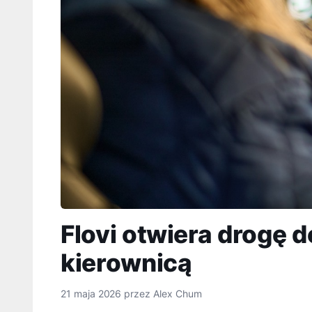
Flovi otwiera drogę 
kierownicą
21 maja 2026
przez
Alex Chum