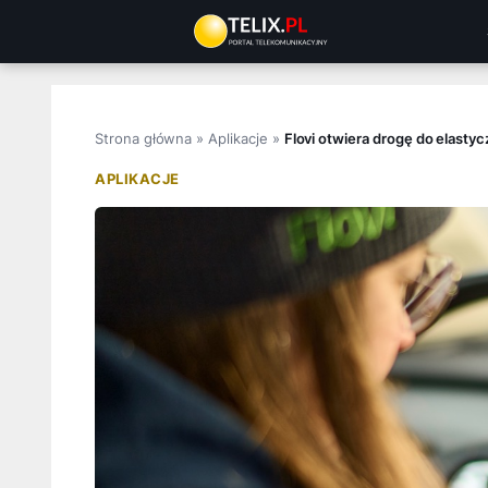
Przejdź
do
treści
Strona główna
»
Aplikacje
»
Flovi otwiera drogę do elasty
APLIKACJE