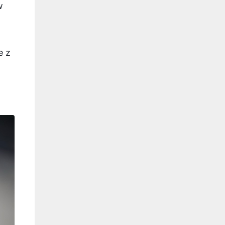
w
e z