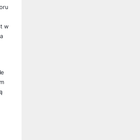
oru
st w
za
le
im
ą