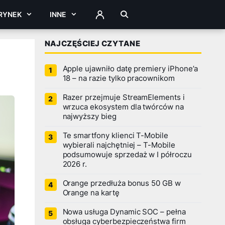
RYNEK
INNE
ZALOGUJ
NAJCZĘŚCIEJ CZYTANE
Apple ujawniło datę premiery iPhone’a
18 – na razie tylko pracownikom
Razer przejmuje StreamElements i
wrzuca ekosystem dla twórców na
najwyższy bieg
Te smartfony klienci T-Mobile
wybierali najchętniej – T-Mobile
podsumowuje sprzedaż w I półroczu
2026 r.
Orange przedłuża bonus 50 GB w
Orange na kartę
Nowa usługa Dynamic SOC – pełna
obsługa cyberbezpieczeństwa firm