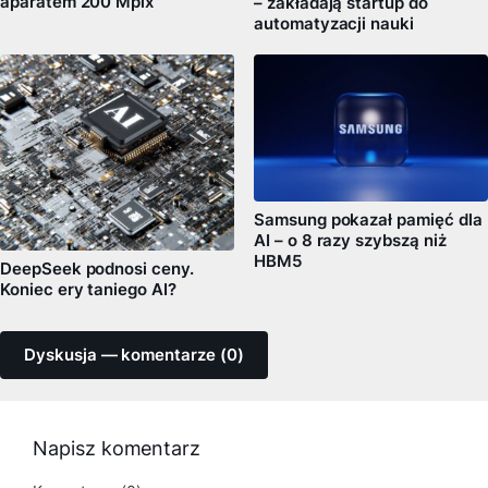
aparatem 200 Mpix
– zakładają startup do
automatyzacji nauki
Samsung pokazał pamięć dla
AI – o 8 razy szybszą niż
HBM5
DeepSeek podnosi ceny.
Koniec ery taniego AI?
Dyskusja — komentarze (0)
Napisz komentarz