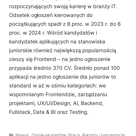
rozpoczynających swoją karierę w branży IT.
Odsetek ogłoszeń kierowanych do
początkujących spadł z 8 proc. w 2023 r. do 6
proc. w 2024 r. Wśród kandydatów i
kandydatek aplikujących na stanowiska
juniorskie również największą popularnością
cieszy się Frontend – na jedno ogłoszenie
przypada średnio 370 CV. Średnio ponad 100
aplikacji na jedno ogłoszenie dla juniorów to
standard w aż w ośmiu kategoriach: we
wspomnianym Frontendzie, zarządzaniu
projektami, UX/UI/Design, AI, Backend,
Fullstack, Data & BI oraz Testing.
Kategorie
Newsy
,
Opinie ekspertów
,
Praca
,
Raporty i prezentacje
,