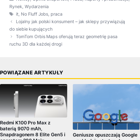
Rynek
,
Wydarzenia
Tagi
it
,
No Fluff Jobs
,
praca
Lojalny jak polski konsument – jak sklepy przywiązują
do siebie kupujących
TomTom Orbis Maps oferują teraz geometrię pasa
ruchu 3D dla każdej drogi
POWIĄZANE ARTYKUŁY
Redmi K100 Pro Max z
baterią 9070 mAh,
Snapdragonem 8 Elite Gen5 i
Geniusze opuszczają Google