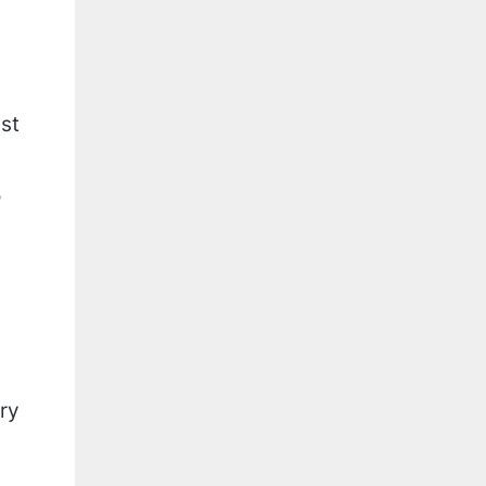
st
o
ry