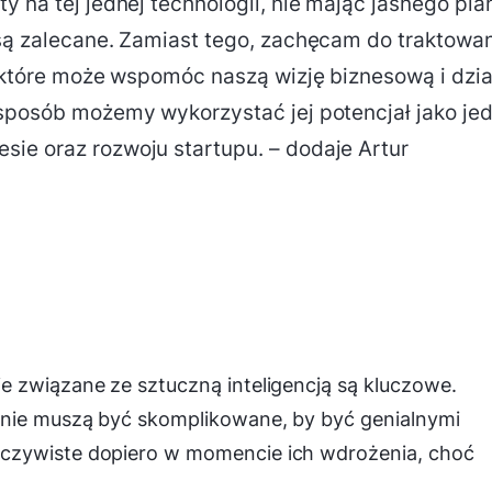
y na tej jednej technologii, nie mając jasnego pla
 są zalecane. Zamiast tego, zachęcam do traktowa
a, które może wspomóc naszą wizję biznesową i dzi
 sposób możemy wykorzystać jej potencjał jako je
ie oraz rozwoju startupu. – dodaje Artur
e związane ze sztuczną inteligencją są kluczowe.
 nie muszą być skomplikowane, by być genialnymi
czywiste dopiero w momencie ich wdrożenia, choć