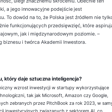
ność, uległ znacznemu skróceniu. Obecnie ten
ki, a jego innowacyjne podejście jest
 To dowód na to, że Polska jest źródłem nie tylk
nie funkcjonujących przedsięwzięć, które aspiruj
rajowym, jak i międzynarodowym poziomie. –
g biznesu i twórca Akademii Inwestora.
, który daje sztuczna inteligencja?
czny wzrost inwestycji w startupy wykorzystujące
chnologiczni, tak jak Microsoft, Amazon czy Google,
danych zebranych przez PitchBook za rok 2023, w sa
ji inwestycyjnych związanych z sektorem AI, co