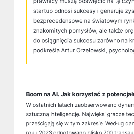
prawnicy muszą poświęcić na tę czyn
startup odnosi sukcesy i generuje zys
bezprecedensowe na światowym rynku.
znakomitych pomysłów, ale także pręż
do osiągnięcia sukcesu zarówno na k
podkreśla Artur Orzełowski, psycholo
Boom na AI. Jak korzystać z potencjału
W ostatnich latach zaobserwowano dynami
sztuczną inteligencję. Najwięksi gracze te
prześcigają się w tym zakresie. Według 
roku 2023 odnotowano blisko 700 transakc