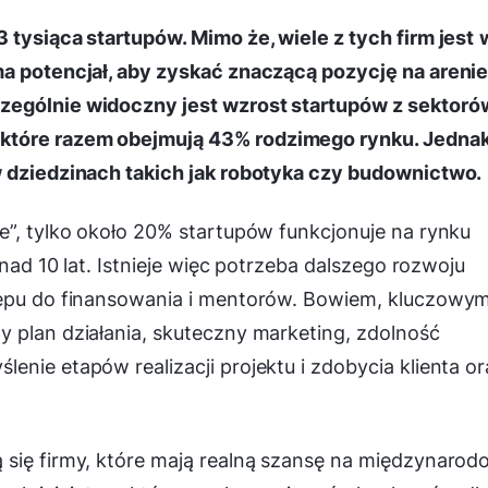
 tysiąca startupów. Mimo że, wiele z tych firm jest
ma potencjał, aby zyskać znaczącą pozycję na areni
zególnie widoczny jest wzrost startupów z sektoró
które razem obejmują 43% rodzimego rynku. Jednak
w dziedzinach takich jak robotyka czy budownictwo.
e”, tylko około 20% startupów funkcjonuje na rynku
onad 10 lat. Istnieje więc potrzeba dalszego rozwoju
tępu do finansowania i mentorów. Bowiem, kluczowym
 plan działania, skuteczny marketing, zdolność
enie etapów realizacji projektu i zdobycia klienta or
 się firmy, które mają realną szansę na międzynaro