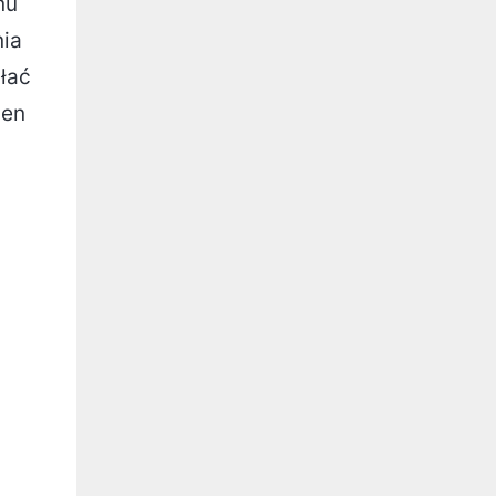
nu
nia
ałać
den