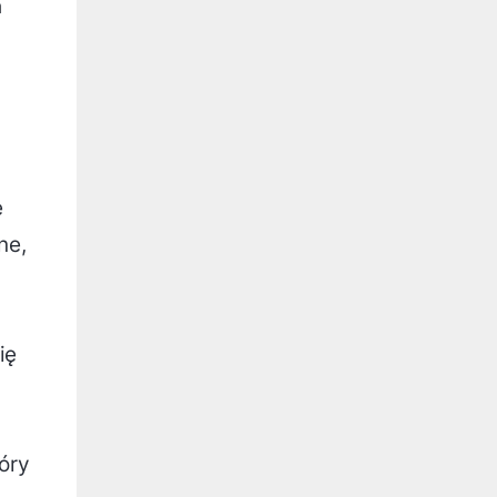
a
e
ne,
ię
óry