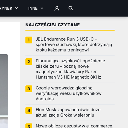
RYNEK
INNE
ZALOGUJ
NAJCZĘŚCIEJ CZYTANE
JBL Endurance Run 3 USB-C –
sportowe słuchawki, które dotrzymają
kroku każdemu treningowi
Piorunująca szybkość i opóźnienie
bliskie zeru – poznaj nowe
magnetyczne klawiatury Razer
Huntsman V3 HE Magnetic 8KHz
Google wprowadza globalną
weryfikację wieku użytkowników
Androida
Elon Musk zapowiada dwie duże
aktualizacje Groka w sierpniu
Nowe oblicze oszustw w e-commerce.