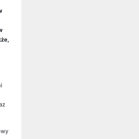
w
e
w
że,
i
az
dowy