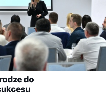
drodze do
sukcesu