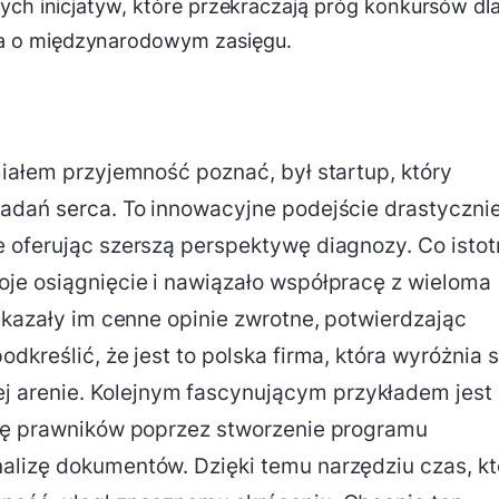
szych inicjatyw, które przekraczają próg konkursów dl
wa o międzynarodowym zasięgu.
miałem przyjemność poznać, był startup, który
badań serca. To innowacyjne podejście drastyczni
 oferując szerszą perspektywę diagnozy. Co istot
oje osiągnięcie i nawiązało współpracę z wieloma
ekazały im cenne opinie zwrotne, potwierdzając
dkreślić, że jest to polska firma, która wyróżnia s
arenie. Kolejnym fascynującym przykładem jest
acę prawników poprzez stworzenie programu
alizę dokumentów. Dzięki temu narzędziu czas, kt