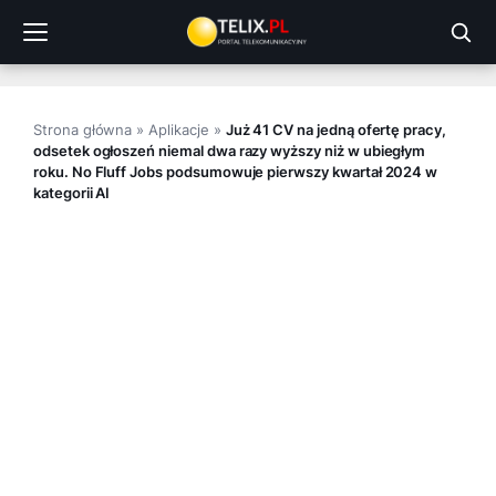
Przejdź
do
treści
Strona główna
»
Aplikacje
»
Już 41 CV na jedną ofertę pracy,
odsetek ogłoszeń niemal dwa razy wyższy niż w ubiegłym
roku. No Fluff Jobs podsumowuje pierwszy kwartał 2024 w
kategorii AI