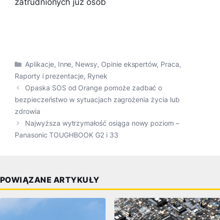
zatrudnionych już osób
Kategorie
Aplikacje
,
Inne
,
Newsy
,
Opinie ekspertów
,
Praca
,
Raporty i prezentacje
,
Rynek
Opaska SOS od Orange pomoże zadbać o
bezpieczeństwo w sytuacjach zagrożenia życia lub
zdrowia
Najwyższa wytrzymałość osiąga nowy poziom –
Panasonic TOUGHBOOK G2 i 33
POWIĄZANE ARTYKUŁY