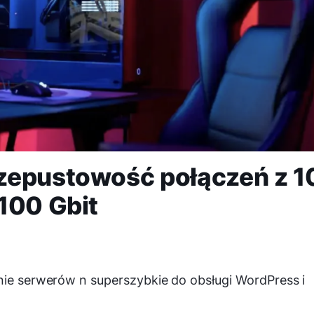
zepustowość połączeń z 1
100 Gbit
nie serwerów n superszybkie do obsługi WordPress i