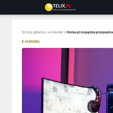
Przejdź
do
treści
Strona główna
»
e-Handel
»
Home.pl rozpędza przepustow
E-HANDEL