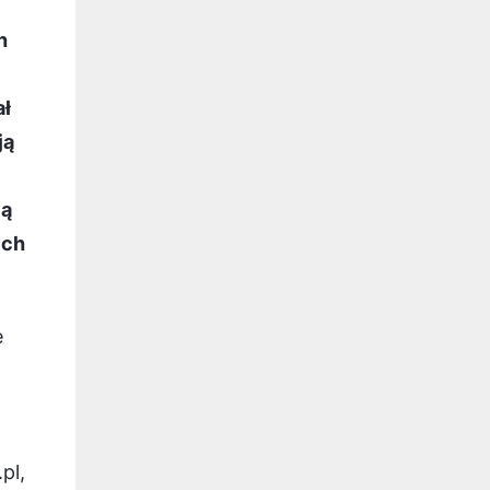
h
ł
ją
ją
ych
ę
pl,