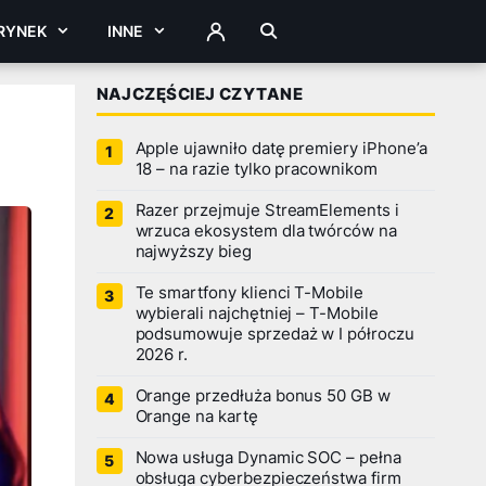
RYNEK
INNE
ZALOGUJ
NAJCZĘŚCIEJ CZYTANE
Apple ujawniło datę premiery iPhone’a
18 – na razie tylko pracownikom
Razer przejmuje StreamElements i
wrzuca ekosystem dla twórców na
najwyższy bieg
Te smartfony klienci T-Mobile
wybierali najchętniej – T-Mobile
podsumowuje sprzedaż w I półroczu
2026 r.
Orange przedłuża bonus 50 GB w
Orange na kartę
Nowa usługa Dynamic SOC – pełna
obsługa cyberbezpieczeństwa firm