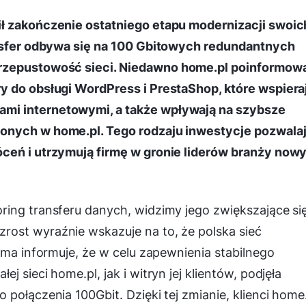
ił zakończenie ostatniego etapu modernizacji swoic
ansfer odbywa się na 100 Gbitowych redundantnych
zepustowość sieci.
Niedawno home.pl poinformowa
y do obsługi WordPress i PrestaShop, które wspiera
mi internetowymi, a także wpływają na szybsze
zonych w home.pl.
Tego
rodzaju inwestycje pozwala
óceń i utrzymują firmę w gronie liderów branży now
ring transferu danych, widzimy jego zwiększające si
ost wyraźnie wskazuje na to, że polska sieć
rma informuje, że w celu zapewnienia stabilnego
 sieci home.pl, jak i witryn jej klientów, podjęła
połączenia 100Gbit. Dzięki tej zmianie, klienci home.