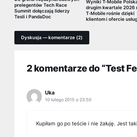
Wyniki T-Mobile Polsk
prelegentów Tech Race
drugim kwartale 2026 
Summit dołączają liderzy
T‑Mobile rośnie dzięki
Tesli i PandaDoc
klientom i ofercie usłu
Dyskusja — komentarze (2)
2 komentarze do “Test F
Uka
10 lutego 2015 o 23:50
Kupiłam go po teście i nie żałuję. Jest ta