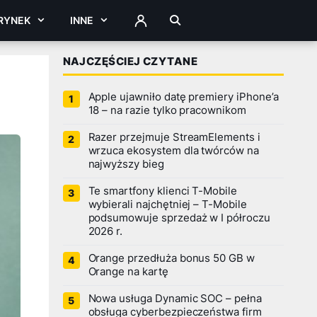
RYNEK
INNE
ZALOGUJ
NAJCZĘŚCIEJ CZYTANE
Apple ujawniło datę premiery iPhone’a
18 – na razie tylko pracownikom
Razer przejmuje StreamElements i
wrzuca ekosystem dla twórców na
najwyższy bieg
Te smartfony klienci T-Mobile
wybierali najchętniej – T-Mobile
podsumowuje sprzedaż w I półroczu
2026 r.
Orange przedłuża bonus 50 GB w
Orange na kartę
Nowa usługa Dynamic SOC – pełna
obsługa cyberbezpieczeństwa firm