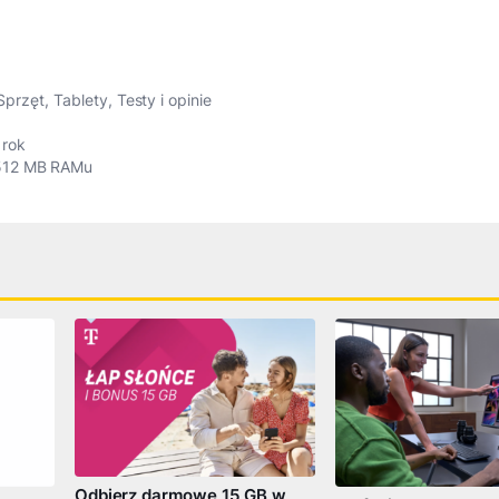
Sprzęt
,
Tablety
,
Testy i opinie
 rok
 512 MB RAMu
Odbierz darmowe 15 GB w