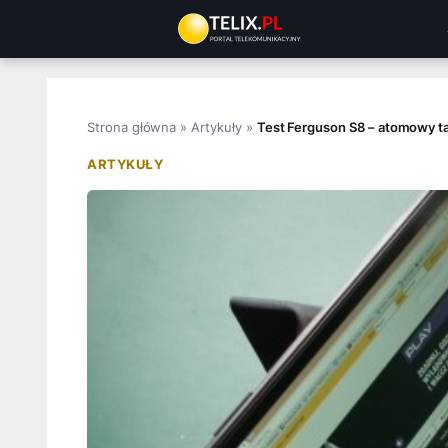
Przejdź
do
treści
Strona główna
»
Artykuły
»
Test Ferguson S8 – atomowy ta
ARTYKUŁY