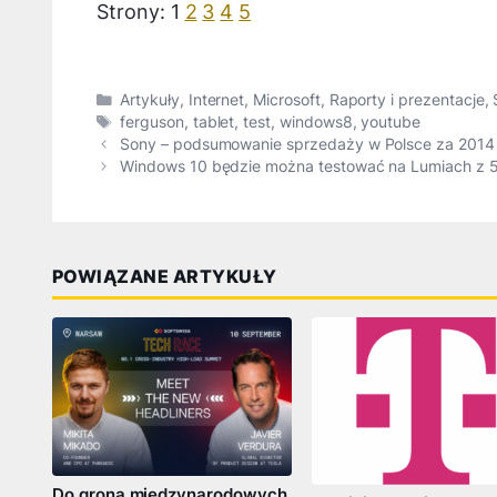
Strony:
1
2
3
4
5
Kategorie
Artykuły
,
Internet
,
Microsoft
,
Raporty i prezentacje
,
Tagi
ferguson
,
tablet
,
test
,
windows8
,
youtube
Sony – podsumowanie sprzedaży w Polsce za 2014
Windows 10 będzie można testować na Lumiach z
POWIĄZANE ARTYKUŁY
Do grona międzynarodowych