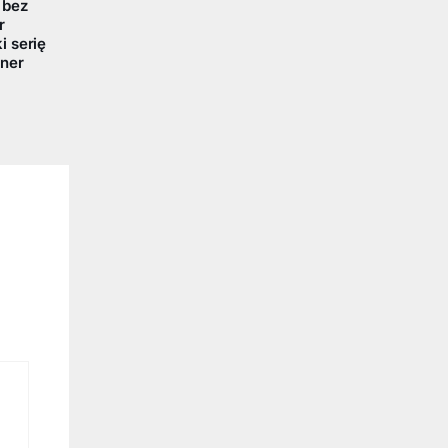
 bez
r
 serię
ner