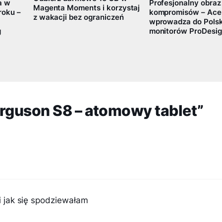
a w
Profesjonalny obraz
Magenta Moments i korzystaj
roku –
kompromisów – Ace
z wakacji bez ograniczeń
wprowadza do Polski
g
monitorów ProDesig
erguson S8 – atomowy tablet”
ki jak się spodziewałam