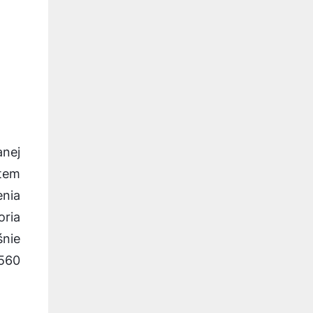
anej
tem
nia
ria
śnie
 560