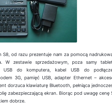
n S8, od razu prezentuje nam za pomocą nadrukow
ia. W zestawie sprzedażowym, poza samy table
el USB do komputera, kabel USB do podłącze
odem 3G, pamięć USB, adapter Ethernet – akceso
nt dorzuca klawiaturę Bluetooth, pełniąca jednocze
 folię zabezpieczającą ekran. Biorąc pod uwagę cenę
kiem dobrze.