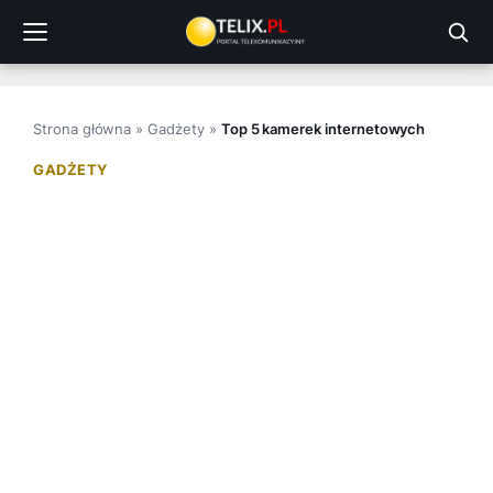
Przejdź
do
treści
Strona główna
»
Gadżety
»
Top 5 kamerek internetowych
GADŻETY