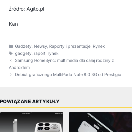
źródło: Agito.pl
Kan
Kategorie
Gadżety
,
Newsy
,
Raporty i prezentacje
,
Rynek
Tagi
gadgety
,
raport
,
rynek
Samsung HomeSync: multimedia dla całej rodziny z
Androidem
Debiut graficznego MultiPada Note 8.0 3G od Prestigio
POWIĄZANE ARTYKUŁY