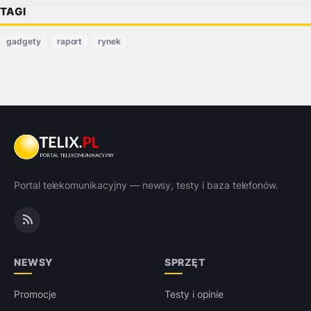
TAGI
gadgety
raport
rynek
Portal telekomunikacyjny — newsy, testy i baza telefonów.
NEWSY
SPRZĘT
Promocje
Testy i opinie