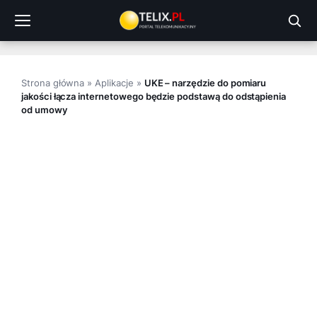
Przejdź
do
treści
Strona główna
»
Aplikacje
»
UKE – narzędzie do pomiaru
jakości łącza internetowego będzie podstawą do odstąpienia
od umowy