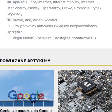
Kategorie
Aplikacje
,
Inne
,
Internet
,
Internet mobilny
,
Internet
stacjonarny
,
Newsy
,
Operatorzy
,
Prawo
,
Promocje
,
Rynek
,
Wywiady
Tagi
prawo
,
uke
,
wideo
,
wywiad
Czy podwójny antywirus zwiększy bezpieczeństwo
sprzętu?
Virgin Mobile: Zostajesz – dostajesz dodatkowe GB
POWIĄZANE ARTYKUŁY
Geniusze opuszczają Google