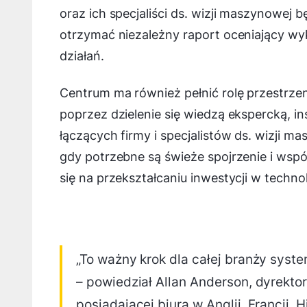
oraz ich specjaliści ds. wizji maszynowej b
otrzymać niezależny raport oceniający wy
działań.
Centrum ma również pełnić rolę przestrze
poprzez dzielenie się wiedzą ekspercką, i
łączących firmy i specjalistów ds. wizji
gdy potrzebne są świeże spojrzenie i wspó
się na przekształcaniu inwestycji w techno
„To ważny krok dla całej branży syst
– powiedział Allan Anderson, dyrektor
posiadającej biura w Anglii, Francji, 