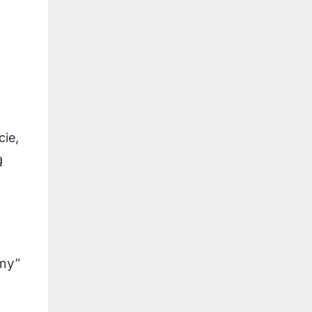
cie,
ą
amy”