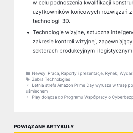
w celu podnoszenia kwalifikacji konst
użytkowników końcowych rozwiązań z zak
technologii 3D.
Technologie wizyjne, sztuczna intelige
zakresie kontroli wizyjnej, zapewniają
sektorach produkcyjnym i logistycznym
Kategorie
Newsy
,
Praca
,
Raporty i prezentacje
,
Rynek
,
Wydar
Tagi
Zebra Technologies
Letnia strefa Amazon Prime Day wyrusza w trasę po
uśmiechem
Play dołącza do Programu Współpracy o Cyberbezp
POWIĄZANE ARTYKUŁY