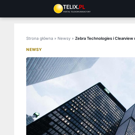
Przejdź
do
treści
Strona główna
»
Newsy
»
Zebra Technologies i Clearvie
NEWSY