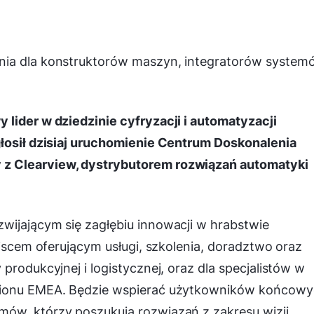
nia dla konstruktorów maszyn, integratorów systemó
lider w dziedzinie cyfryzacji i automatyzacji
głosił dzisiaj uruchomienie Centrum Doskonalenia
z Clearview, dystrybutorem rozwiązań automatyki
wijającym się zagłębiu innowacji w hrabstwie
ejscem oferującym usługi, szkolenia, doradztwo oraz
produkcyjnej i logistycznej, oraz dla specjalistów w
egionu EMEA. Będzie wspierać użytkowników końcowy
ów, którzy poszukują rozwiązań z zakresu wizji