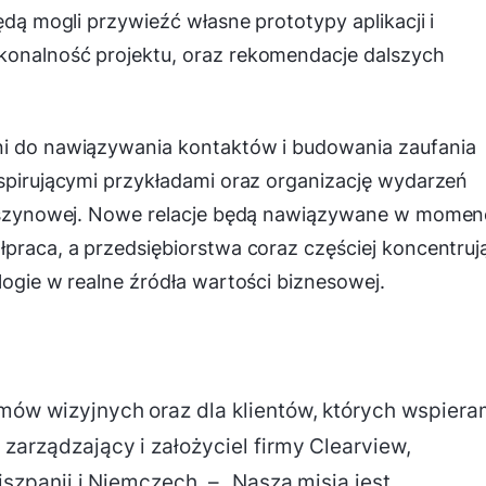
ędą mogli przywieźć własne prototypy aplikacji i
konalność projektu, oraz rekomendacje dalszych
ni do nawiązywania kontaktów i budowania zaufania
nspirującymi przykładami oraz organizację wydarzeń
 maszynowej. Nowe relacje będą nawiązywane w momen
łpraca, a przedsiębiorstwa coraz częściej koncentruj
logie w realne źródła wartości biznesowej.
emów wizyjnych oraz dla klientów, których wspier
 zarządzający i założyciel firmy Clearview,
Hiszpanii i Niemczech. – „Naszą misją jest