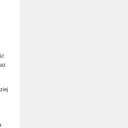
ść
raz
ziej
a