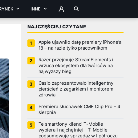
RYNEK
INNE
ZALOGUJ
NAJCZĘŚCIEJ CZYTANE
Apple ujawniło datę premiery iPhone’a
18 – na razie tylko pracownikom
Razer przejmuje StreamElements i
wrzuca ekosystem dla twórców na
najwyższy bieg
Casio zaprezentowało inteligentny
pierścień z zegarkiem i monitorem
zdrowia
Premiera słuchawek CMF Clip Pro – 4
sierpnia
Te smartfony klienci T-Mobile
wybierali najchętniej – T-Mobile
podsumowuje sprzedaż w I półroczu