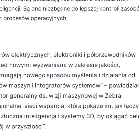
eligencji. Są one niezbędne do lepszej kontroli zasob
h procesów operacyjnych.
w elektrycznych, elektroniki i półprzewodników
rzed nowymi wyzwaniami w zakresie jakości,
ymagają nowego sposobu myślenia i działania od
torów maszyn i integratorów systemów” – powiedział
tor generalny ds. wizji maszynowej w Zebra
jonalnej sieci wsparcia, która pokaże im, jak łącz
sztuczna inteligencja i systemy 3D, by osiągać cel
j w przyszłości”.