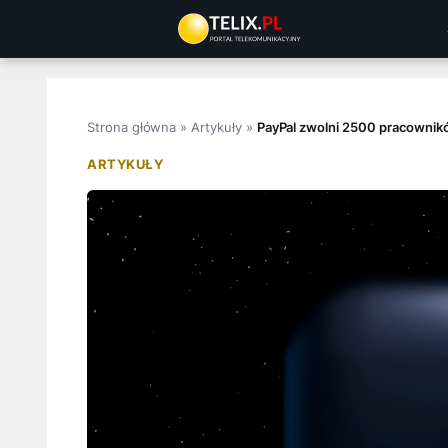
Przejdź
do
treści
Strona główna
»
Artykuły
»
PayPal zwolni 2500 pracownik
ARTYKUŁY