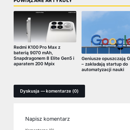
POWIĄZANE ARTYKUŁY
Redmi K100 Pro Max z
baterią 9070 mAh,
Snapdragonem 8 Elite Gen5 i
Geniusze opuszczają G
aparatem 200 Mpix
– zakładają startup do
automatyzacji nauki
Dyskusja — komentarze (0)
Napisz komentarz