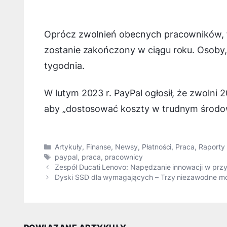
Oprócz zwolnień obecnych pracowników, f
zostanie zakończony w ciągu roku. Osoby
tygodnia.
W lutym 2023 r. PayPal ogłosił, że zwolni 
aby „dostosować koszty w trudnym środ
Kategorie
Artykuły
,
Finanse
,
Newsy
,
Płatności
,
Praca
,
Raporty 
Tagi
paypal
,
praca
,
pracownicy
Zespół Ducati Lenovo: Napędzanie innowacji w prz
Dyski SSD dla wymagających – Trzy niezawodne m