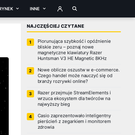
RYNEK
INNE
ZALOGUJ
NAJCZĘŚCIEJ CZYTANE
Piorunująca szybkość i opóźnienie
bliskie zeru – poznaj nowe
magnetyczne klawiatury Razer
Huntsman V3 HE Magnetic 8KHz
Nowe oblicze oszustw w e-commerce.
Czego handel może nauczyć się od
branży rozrywki online?
Razer przejmuje StreamElements i
wrzuca ekosystem dla twórców na
najwyższy bieg
Casio zaprezentowało inteligentny
pierścień z zegarkiem i monitorem
zdrowia