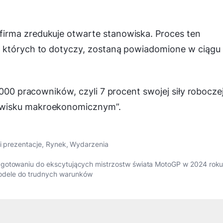
irma zredukuje otwarte stanowiska. Proces ten
, których to dotyczy, zostaną powiadomione w ciągu
2000 pracowników, czyli 7 procent swojej siły roboczej
owisku makroekonomicznym”.
i prezentacje
,
Rynek
,
Wydarzenia
ygotowaniu do ekscytujących mistrzostw świata MotoGP w 2024 rok
odele do trudnych warunków