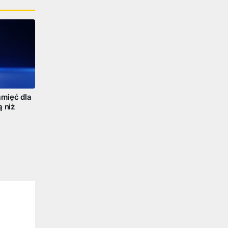
mięć dla
ą niż