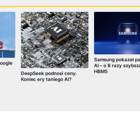
Samsung pokazał pa
oogle
AI – o 8 razy szybsz
HBM5
DeepSeek podnosi ceny.
Koniec ery taniego AI?