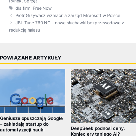
Rynek
,
Sprzęt
Tagi
dla firm
,
Free Now
Piotr Grzywacz wzmacnia zarząd Microsoft w Polsce
JBL Tune 760 NC – nowe słuchawki bezprzewodowe z
redukcją hałasu
POWIĄZANE ARTYKUŁY
Geniusze opuszczają Google
– zakładają startup do
DeepSeek podnosi ceny.
automatyzacji nauki
Koniec ery taniego AI?