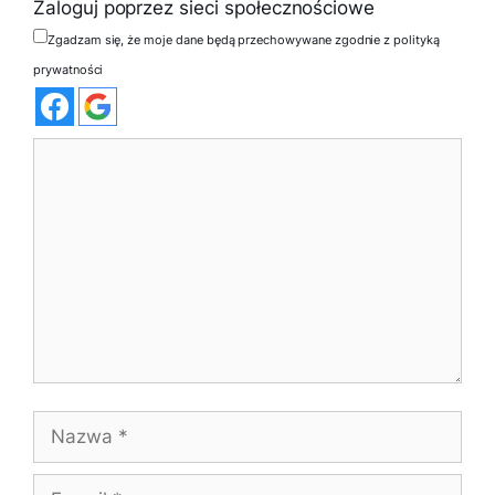
Zaloguj poprzez sieci społecznościowe
Zgadzam się, że moje dane będą przechowywane zgodnie z polityką
prywatności
Komentarz
Nazwa
E-