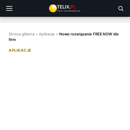
Przejdź
do
treści
Strona główna
»
Aplikacje
»
Nowe rozwiązanie FREE NOW dla
firm
APLIKACJE