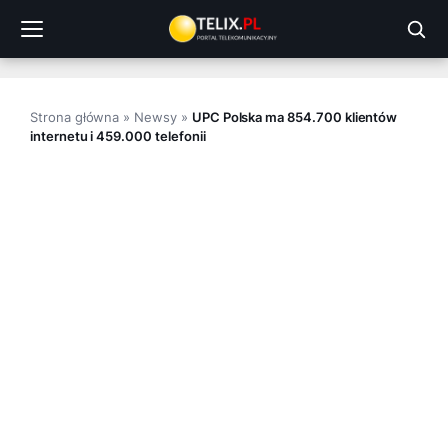
Przejdź
do
treści
Strona główna
»
Newsy
»
UPC Polska ma 854.700 klientów
internetu i 459.000 telefonii