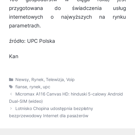
przygotowana do świadczenia usług
internetowych o najwyższych na rynku
parametrach.
źródło: UPC Polska
Kan
Kategorie
Newsy
,
Rynek
,
Telewizja
,
Voip
Tagi
fianse
,
rynek
,
upc
Micromax A116 Canvas HD: hinduski 5-calowy Android
Dual-SIM (wideo)
Lotnisko Chopina udostępnia bezpłatny
bezprzewodowy Internet dla pasażerów