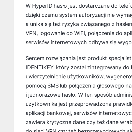
W HyperID hasło jest dostarczane do telefo
dzięki czemu system autoryzacji nie wym
a unika się też ryzyka związanego z hasł
VPN, logowanie do WiFi, połączenie do apl
serwisów internetowych odbywa się wygodn
Sercem rozwiązania jest produkt specjalis
IDENTIKEY, który został zintegrowany d
uwierzytelnienie użytkowników, wygenerow
pomocą SMS lub połączenia głosowego na 
i jednorazowe hasło. W ten sposób admini
użytkownika jest przeprowadzona prawidł
aplikacji bankowej, serwisów internetowy
zawiera krytyczne dane czy też dane wraż
do sieci VPN czy też bezprzewodowych sie