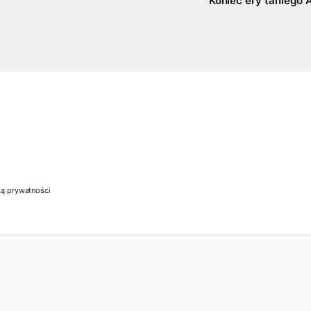
Koniec ery taniego A
ką prywatności