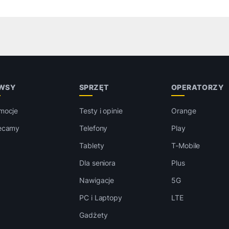
WSY
SPRZĘT
OPERATORZY
mocje
Testy i opinie
Orange
ecamy
Telefony
Play
Tablety
T-Mobile
Dla seniora
Plus
Nawigacje
5G
PC i Laptopy
LTE
Gadżety