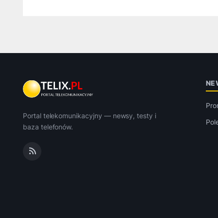
NE
Pro
Portal telekomunikacyjny — newsy, testy i
Pol
baza telefonów.