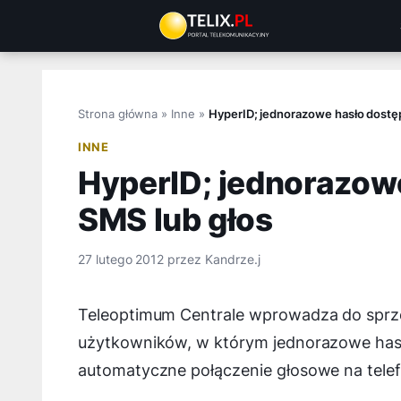
Przejdź
do
treści
Strona główna
»
Inne
»
HyperID; jednorazowe hasło dostę
INNE
HyperID; jednorazow
SMS lub głos
27 lutego 2012
przez
Kandrze.j
Teleoptimum Centrale wprowadza do sprze
użytkowników, w którym jednorazowe has
automatyczne połączenie głosowe na tel