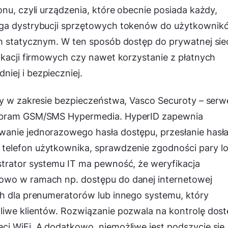
nu, czyli urządzenia, które obecnie posiada każdy,
aga dystrybucji sprzętowych tokenów do użytkownik
em statycznym. W ten sposób dostęp do prywatnej sie
ikacji firmowych czy nawet korzystanie z płatnych
iej i bezpieczniej.
ty w zakresie bezpieczeństwa, Vasco Securoty – serw
o bram GSM/SMS Hypermedia. HyperID zapewnia
anie jednorazowego hasła dostępu, przesłanie hasła
telefon użytkownika, sprawdzenie zgodności pary lo
strator systemu IT ma pewność, że weryfikacja
owo w ramach np. dostępu do danej internetowej
ch dla prenumeratorów lub innego systemu, który
liwe klientów. Rozwiązanie pozwala na kontrolę dos
ci WiFi. A dodatkowo, niemożliwe jest podszycie się