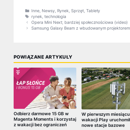
Kategorie
Inne
,
Newsy
,
Rynek
,
Sprzęt
,
Tablety
Tagi
rynek
,
technologia
Opera Mini Next; bardziej społecznościowa (video)
Samsung Galaxy Beam z wbudowanym projektorem 
POWIĄZANE ARTYKUŁY
Odbierz darmowe 15 GB w
W pierwszym miesiącu
Magenta Moments i korzystaj
wakacji Play uruchomi
z wakacji bez ograniczeń
nowe stacje bazowe