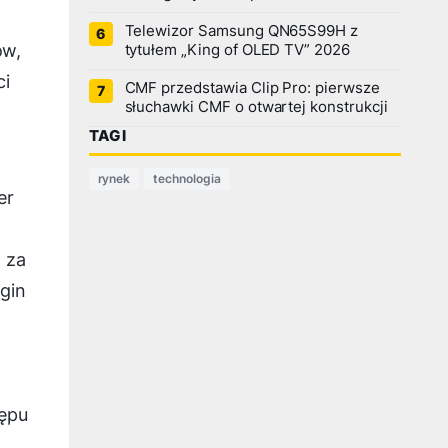
Telewizor Samsung QN65S99H z
ów,
tytułem „King of OLED TV” 2026
ci
CMF przedstawia Clip Pro: pierwsze
słuchawki CMF o otwartej konstrukcji
TAGI
rynek
technologia
er
 za
gin
tępu