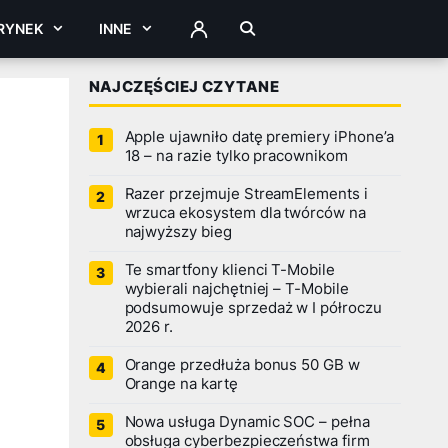
RYNEK
INNE
ZALOGUJ
NAJCZĘŚCIEJ CZYTANE
Apple ujawniło datę premiery iPhone’a
18 – na razie tylko pracownikom
Razer przejmuje StreamElements i
wrzuca ekosystem dla twórców na
najwyższy bieg
Te smartfony klienci T-Mobile
wybierali najchętniej – T-Mobile
podsumowuje sprzedaż w I półroczu
2026 r.
Orange przedłuża bonus 50 GB w
Orange na kartę
Nowa usługa Dynamic SOC – pełna
obsługa cyberbezpieczeństwa firm