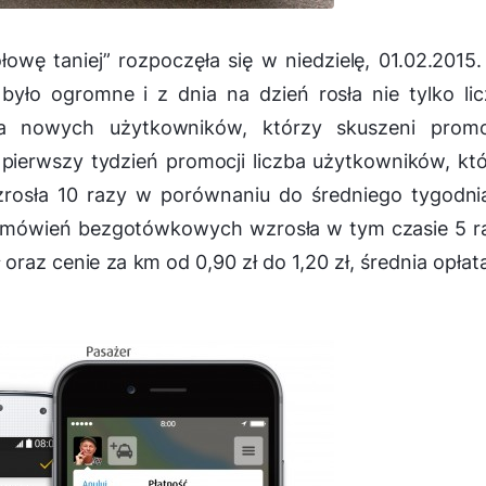
owę taniej” rozpoczęła się w niedzielę, 01.02.2015
yło ogromne i z dnia na dzień rosła nie tylko li
ba nowych użytkowników, którzy skuszeni promo
y pierwszy tydzień promocji liczba użytkowników, kt
 wzrosła 10 razy w porównaniu do średniego tygodn
zamówień bezgotówkowych wzrosła w tym czasie 5 r
raz cenie za km od 0,90 zł do 1,20 zł, średnia opłat