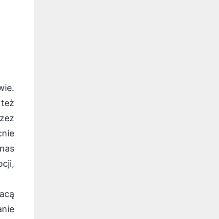
ie.
 też
zez
nie
nas
ji,
łacą
anie