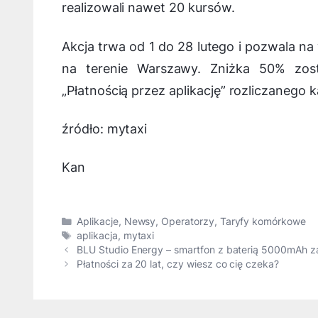
realizowali nawet 20 kursów.
Akcja trwa od 1 do 28 lutego i pozwala n
na terenie Warszawy. Zniżka 50% zost
„Płatnością przez aplikację” rozliczanego 
źródło: mytaxi
Kan
Kategorie
Aplikacje
,
Newsy
,
Operatorzy
,
Taryfy komórkowe
Tagi
aplikacja
,
mytaxi
BLU Studio Energy – smartfon z baterią 5000mAh za
Płatności za 20 lat, czy wiesz co cię czeka?