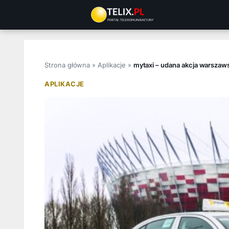
Przejdź
do
treści
Strona główna
»
Aplikacje
»
mytaxi – udana akcja warszaws
APLIKACJE