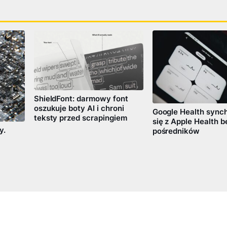
ShieldFont: darmowy font
oszukuje boty AI i chroni
Google Health synch
teksty przed scrapingiem
się z Apple Health b
y.
pośredników