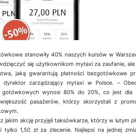
gotówkowe stanowiły 40% naszych kursów w Warszaw
wdzięczyć się użytkownikom mytaxi za zaufanie, ale
twa, jaką gwarantują płatności bezgotówkowe pr
, dyrektor zarządzający mytaxi w Polsce. –
Obec
o gotówkowych wynosi 80% do 20%, co jest dla 
iększość pasażerów, którzy skorzystali z promoc
wkowym.
 jakim akcję przyjęli taksówkarze, którzy w lutym p
 tylko 1,50 zł za zlecenie. Najlepsi na jednej zmi