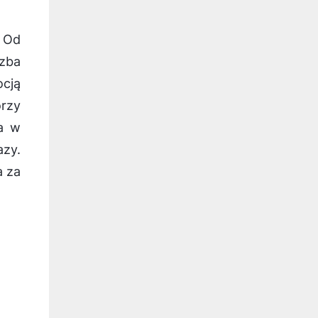
. Od
czba
cją
órzy
ia w
azy.
a za