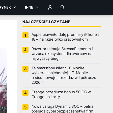
RYNEK
INNE
ZALOGUJ
NAJCZĘŚCIEJ CZYTANE
Apple ujawniło datę premiery iPhone’a
18 – na razie tylko pracownikom
Razer przejmuje StreamElements i
wrzuca ekosystem dla twórców na
najwyższy bieg
Te smartfony klienci T-Mobile
wybierali najchętniej – T-Mobile
podsumowuje sprzedaż w I półroczu
2026 r.
Orange przedłuża bonus 50 GB w
Orange na kartę
Nowa usługa Dynamic SOC – pełna
obsługa cyberbezpieczeństwa firm