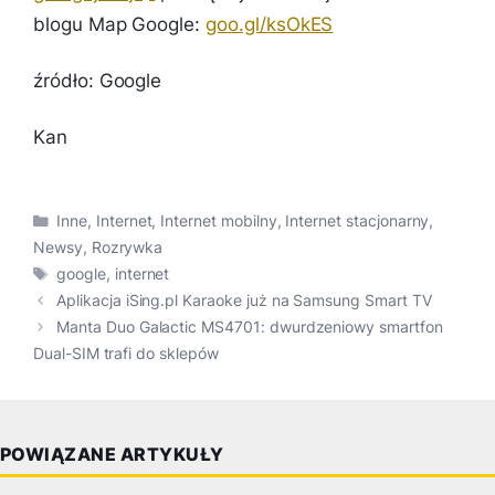
blogu Map Google:
goo.gl/ksOkES
źródło: Google
Kan
Kategorie
Inne
,
Internet
,
Internet mobilny
,
Internet stacjonarny
,
Newsy
,
Rozrywka
Tagi
google
,
internet
Aplikacja iSing.pl Karaoke już na Samsung Smart TV
Manta Duo Galactic MS4701: dwurdzeniowy smartfon
Dual-SIM trafi do sklepów
POWIĄZANE ARTYKUŁY