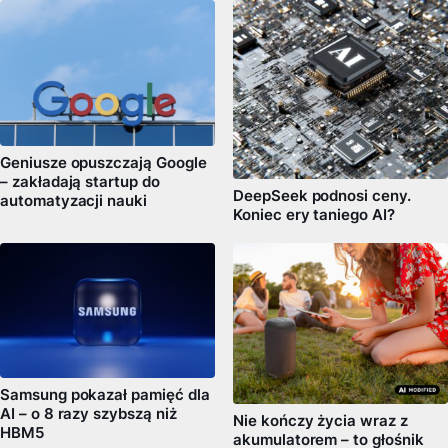
Geniusze opuszczają Google
– zakładają startup do
DeepSeek podnosi ceny.
automatyzacji nauki
Koniec ery taniego AI?
Samsung pokazał pamięć dla
AI – o 8 razy szybszą niż
Nie kończy życia wraz z
HBM5
akumulatorem – to głośnik