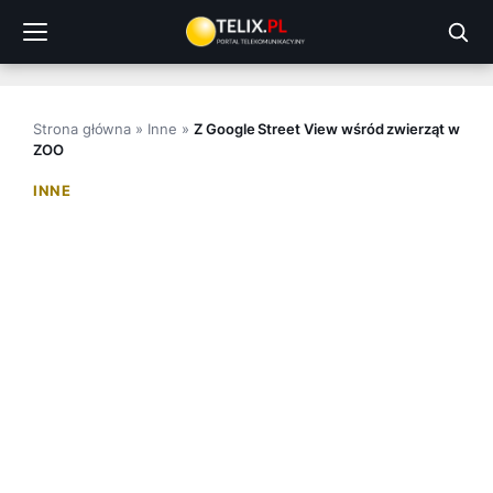
Przejdź
do
treści
Strona główna
»
Inne
»
Z Google Street View wśród zwierząt w
ZOO
INNE