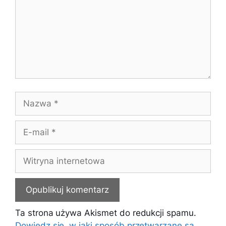
Nazwa
E-
mail
Witryna
internetowa
Ta strona używa Akismet do redukcji spamu.
Dowiedz się, w jaki sposób przetwarzane są