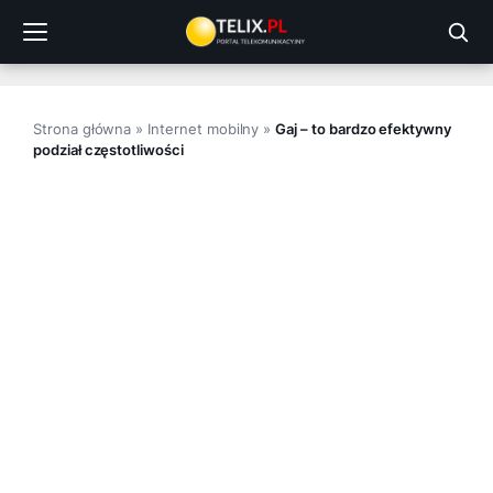
Przejdź
do
treści
Strona główna
»
Internet mobilny
»
Gaj – to bardzo efektywny
podział częstotliwości