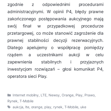
zgodnie z odpowiednimi procedurami
administracyjnymi. W opinii P4, błędy prawne
zakończonego postępowania aukcyjnego mają
swój finał w przypadkowej procedurze
przetargowej, co może stanowić zagrożenie dla
prawnej stabilności decyzji rezerwacyjnych.
Dlatego apelujemy o współpracę pomiędzy
rządem a uczestnikami aukcji w celu
zapewnienia stabilnych i przyjaznych
inwestycjom rozwiązań
– głosi komunikat P4,
operatora sieci Play.
Kategorie
Internet mobilny
,
LTE
,
Newsy
,
Orange
,
Play
,
Prawo
,
Rynek
,
T-Mobile
Tagi
aukcja
,
lte
,
orange
,
play
,
rynek
,
T-Mobile
,
uke