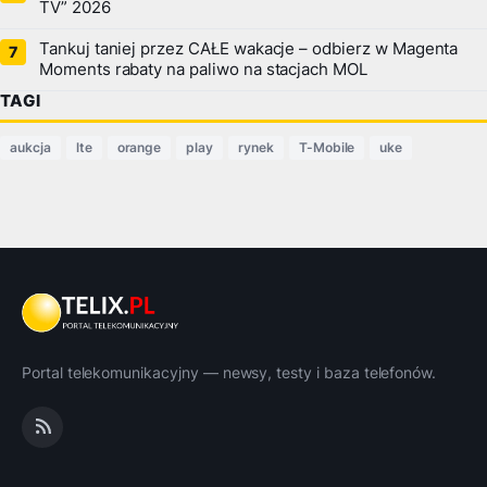
TV” 2026
Tankuj taniej przez CAŁE wakacje – odbierz w Magenta
Moments rabaty na paliwo na stacjach MOL
TAGI
aukcja
lte
orange
play
rynek
T-Mobile
uke
Portal telekomunikacyjny — newsy, testy i baza telefonów.