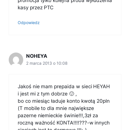
promocja tylko kolejna próba wyłudzenia
kasy przez PTC
Odpowiedz
NOHEYA
2 marca 2013 o 10:08
Jakoś nie mam prepaida w sieci HEYAH
i jest mi z tym dobrze 🙂 ,
bo co miesiąc ładuje konto kwotą 20pln
(T mobile to dla mnie największe
pazerne niemieckie świnie!!!,3zł za
roczną ważność KONTA!!!!???-w innych