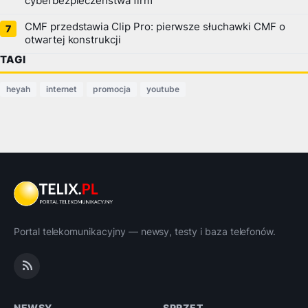
cyberbezpieczeństwa firm
CMF przedstawia Clip Pro: pierwsze słuchawki CMF o
otwartej konstrukcji
TAGI
heyah
internet
promocja
youtube
Portal telekomunikacyjny — newsy, testy i baza telefonów.
NEWSY
SPRZĘT