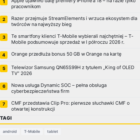
Apple ujawniło datę premiery iPhone’a 18 – na razie tylko
pracownikom
Razer przejmuje StreamElements i wrzuca ekosystem dla
twórców na najwyższy bieg
Te smartfony klienci T-Mobile wybierali najchętniej – T-
Mobile podsumowuje sprzedaż w I półroczu 2026 r.
Orange przedłuża bonus 50 GB w Orange na kartę
Telewizor Samsung QN65S99H z tytułem „King of OLED
TV” 2026
Nowa usługa Dynamic SOC – pełna obsługa
cyberbezpieczeństwa firm
CMF przedstawia Clip Pro: pierwsze słuchawki CMF o
otwartej konstrukcji
TAGI
android
T-Mobile
tablet