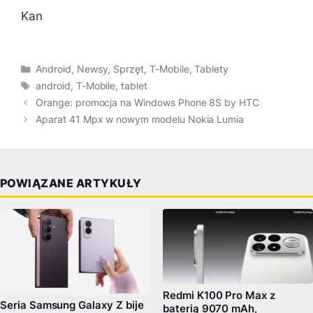
Kan
Kategorie
Android
,
Newsy
,
Sprzęt
,
T-Mobile
,
Tablety
Tagi
android
,
T-Mobile
,
tablet
Orange: promocja na Windows Phone 8S by HTC
Aparat 41 Mpx w nowym modelu Nokia Lumia
POWIĄZANE ARTYKUŁY
Redmi K100 Pro Max z
Seria Samsung Galaxy Z bije
baterią 9070 mAh,