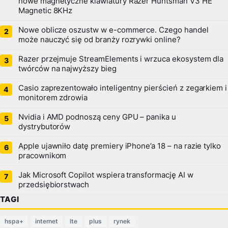
nowe magnetyczne klawiatury Razer Huntsman V3 HE
Magnetic 8KHz
Nowe oblicze oszustw w e-commerce. Czego handel
może nauczyć się od branży rozrywki online?
Razer przejmuje StreamElements i wrzuca ekosystem dla
twórców na najwyższy bieg
Casio zaprezentowało inteligentny pierścień z zegarkiem i
monitorem zdrowia
Nvidia i AMD podnoszą ceny GPU – panika u
dystrybutorów
Apple ujawniło datę premiery iPhone’a 18 – na razie tylko
pracownikom
Jak Microsoft Copilot wspiera transformację AI w
przedsiębiorstwach
TAGI
hspa+
internet
lte
plus
rynek