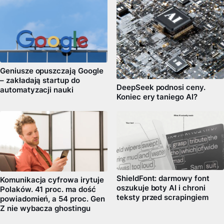
Geniusze opuszczają Google
– zakładają startup do
DeepSeek podnosi ceny.
automatyzacji nauki
Koniec ery taniego AI?
ShieldFont: darmowy font
Komunikacja cyfrowa irytuje
oszukuje boty AI i chroni
Polaków. 41 proc. ma dość
teksty przed scrapingiem
powiadomień, a 54 proc. Gen
Z nie wybacza ghostingu