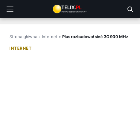
Przejdź
do
treści
Strona główna
»
Internet
»
Plus rozbudował sieć 3G 900 MHz
INTERNET