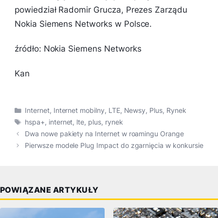
powiedział Radomir Grucza, Prezes Zarządu
Nokia Siemens Networks w Polsce.
źródło: Nokia Siemens Networks
Kan
Kategorie
Internet
,
Internet mobilny
,
LTE
,
Newsy
,
Plus
,
Rynek
Tagi
hspa+
,
internet
,
lte
,
plus
,
rynek
Dwa nowe pakiety na Internet w roamingu Orange
Pierwsze modele Plug Impact do zgarnięcia w konkursie
POWIĄZANE ARTYKUŁY