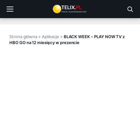
Przejdź
do
treści
Strona główna
»
Aplikacje
»
BLACK WEEK – PLAY NOW TV z
HBO GO na 12 miesięcy w prezencie