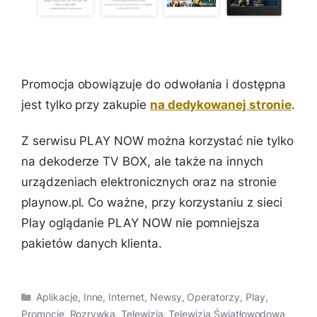
Promocja obowiązuje do odwołania i dostępna
jest tylko przy zakupie
na dedykowanej stronie
.
Z serwisu PLAY NOW można korzystać nie tylko
na dekoderze TV BOX, ale także na innych
urządzeniach elektronicznych oraz na stronie
playnow.pl. Co ważne, przy korzystaniu z sieci
Play oglądanie PLAY NOW nie pomniejsza
pakietów danych klienta.
Kategorie
Aplikacje
,
Inne
,
Internet
,
Newsy
,
Operatorzy
,
Play
,
Promocje
,
Rozrywka
,
Telewizja
,
Telewizja Światłowodowa