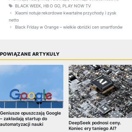
Tagi
BLACK WEEK
,
HB O GO
,
PLAY NOW TV
Xiaomi notuje rekordowe kwartalne przychody i zysk
netto
Black Friday w Orange – wielkie obniżki cen smartfonów
POWIĄZANE ARTYKUŁY
Geniusze opuszczają Google
– zakładają startup do
DeepSeek podnosi ceny.
automatyzacji nauki
Koniec ery taniego AI?