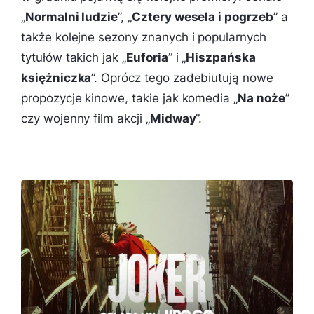
„
Normalni ludzie
”, „
Cztery wesela i pogrzeb
” a
także kolejne sezony znanych i popularnych
tytułów takich jak „
Euforia
” i „
Hiszpańska
księżniczka
”. Oprócz tego zadebiutują nowe
propozycje kinowe, takie jak komedia „
Na noże
”
czy wojenny film akcji „
Midway
”.