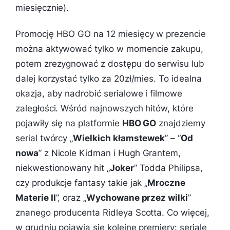
miesięcznie).
Promocję HBO GO na 12 miesięcy w prezencie
można aktywować tylko w momencie zakupu,
potem zrezygnować z dostępu do serwisu lub
dalej korzystać tylko za 20zł/mies. To idealna
okazja, aby nadrobić serialowe i filmowe
zaległości. Wśród najnowszych hitów, które
pojawiły się na platformie
HBO GO
znajdziemy
serial twórcy „
Wielkich kłamstewek
” – “
Od
nowa
” z Nicole Kidman i Hugh Grantem,
niekwestionowany hit „
Joker
” Todda Philipsa,
czy produkcje fantasy takie jak „
Mroczne
Materie II
”, oraz „
Wychowane przez wilki
”
znanego producenta Ridleya Scotta. Co więcej,
w grudniu pojawią się kolejne premiery: seriale