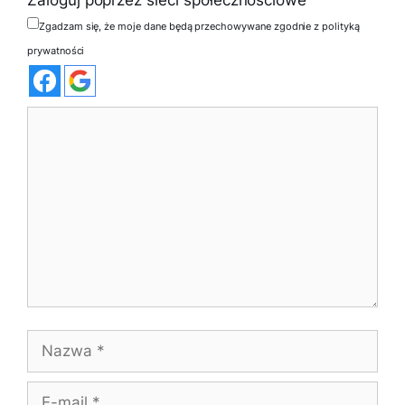
Zaloguj poprzez sieci społecznościowe
Zgadzam się, że moje dane będą przechowywane zgodnie z polityką
prywatności
Komentarz
Nazwa
E-