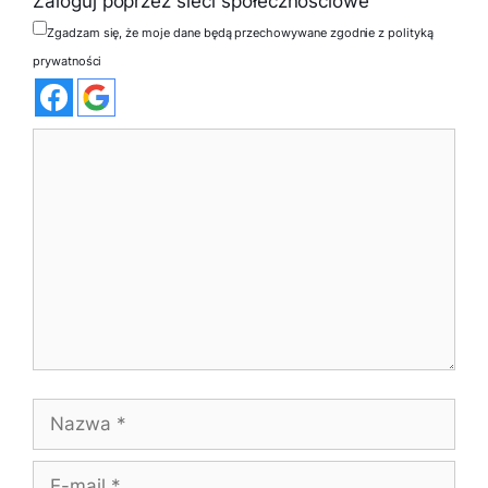
Zaloguj poprzez sieci społecznościowe
Zgadzam się, że moje dane będą przechowywane zgodnie z polityką
prywatności
Komentarz
Nazwa
E-