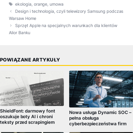
Tagi
ekologia
,
orange
,
umowa
Design i technologia, czyli telewizory Samsung podczas
Warsaw Home
Sprzęt Apple na specjalnych warunkach dla klientów
Alior Banku
POWIĄZANE ARTYKUŁY
ShieldFont: darmowy font
Nowa usługa Dynamic SOC –
oszukuje boty AI i chroni
pełna obsługa
teksty przed scrapingiem
cyberbezpieczeństwa firm