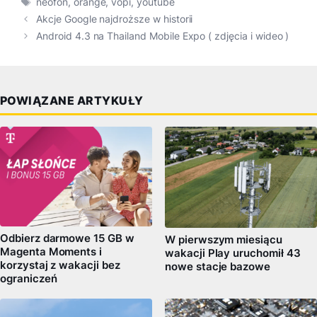
neofon
,
orange
,
vopi
,
youtube
Akcje Google najdroższe w historii
Android 4.3 na Thailand Mobile Expo ( zdjęcia i wideo )
POWIĄZANE ARTYKUŁY
Odbierz darmowe 15 GB w
W pierwszym miesiącu
Magenta Moments i
wakacji Play uruchomił 43
korzystaj z wakacji bez
nowe stacje bazowe
ograniczeń