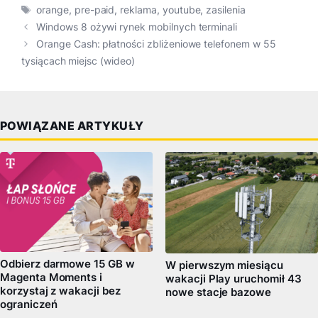
Tagi
orange
,
pre-paid
,
reklama
,
youtube
,
zasilenia
Windows 8 ożywi rynek mobilnych terminali
Orange Cash: płatności zbliżeniowe telefonem w 55
tysiącach miejsc (wideo)
POWIĄZANE ARTYKUŁY
Odbierz darmowe 15 GB w
W pierwszym miesiącu
Magenta Moments i
wakacji Play uruchomił 43
korzystaj z wakacji bez
nowe stacje bazowe
ograniczeń