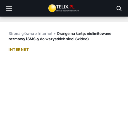
Przejdź
do
treści
Strona główna
»
Internet
»
Orange na kartę: nielimitowane
rozmowy i SMS-y do wszystkich sieci (wideo)
INTERNET