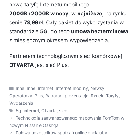
nową taryfę Internetu mobilnego –
200GB+200GB w nocy
, w
najniższej
na rynku
cenie
79,99zł
. Cały pakiet do wykorzystania w
standardzie
5G
, do tego
umowa bezterminowa
z miesięcznym okresem wypowiedzenia.
Partnerem technologicznym sieci komórkowej
OTVARTA
jest sieć Plus.
Kategorie
Inne
,
Inne
,
Internet
,
Internet mobilny
,
Newsy
,
Operatorzy
,
Plus
,
Raporty i prezentacje
,
Rynek
,
Taryfy
,
Wydarzenia
Tagi
5g
,
internet
,
Otvarta
,
siec
Technologia zaawansowanego mapowania TomTom w
nowym Nissanie Qashqai
Połowa uczestników spotkań online chciałaby