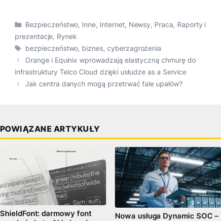
Kategorie
Bezpieczeństwo
,
Inne
,
Internet
,
Newsy
,
Praca
,
Raporty i
prezentacje
,
Rynek
Tagi
bezpieczeństwo
,
biznes
,
cyberzagrożenia
Orange i Equinix wprowadzają elastyczną chmurę do
infrastruktury Telco Cloud dzięki usłudze as a Service
Jak centra danych mogą przetrwać fale upałów?
POWIĄZANE ARTYKUŁY
ShieldFont: darmowy font
Nowa usługa Dynamic SOC –