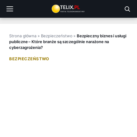
Przejdź
do
treści
Strona główna
»
Bezpieczeństwo
»
Bezpieczny biznes i usługi
publiczne – Które branże są szczególnie narażone na
cyberzagrożenia?
BEZPIECZEŃSTWO