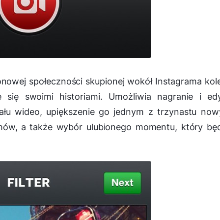
onowej społeczności skupionej wokół Instagrama kol
e się swoimi historiami. Umożliwia nagranie i ed
łu wideo, upiększenie go jednym z trzynastu now
ilmów, a także wybór ulubionego momentu, który bę