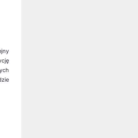
ejny
ycję
ych
dzie