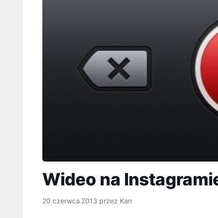
Wideo na Instagrami
20 czerwca 2013
przez
Kan