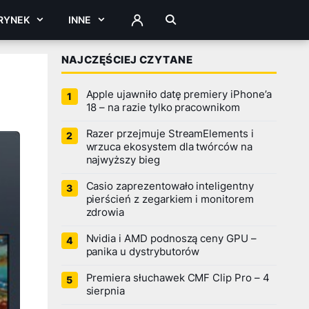
RYNEK
INNE
ZALOGUJ
NAJCZĘŚCIEJ CZYTANE
Apple ujawniło datę premiery iPhone’a
18 – na razie tylko pracownikom
Razer przejmuje StreamElements i
wrzuca ekosystem dla twórców na
najwyższy bieg
Casio zaprezentowało inteligentny
pierścień z zegarkiem i monitorem
zdrowia
Nvidia i AMD podnoszą ceny GPU –
panika u dystrybutorów
Premiera słuchawek CMF Clip Pro – 4
sierpnia