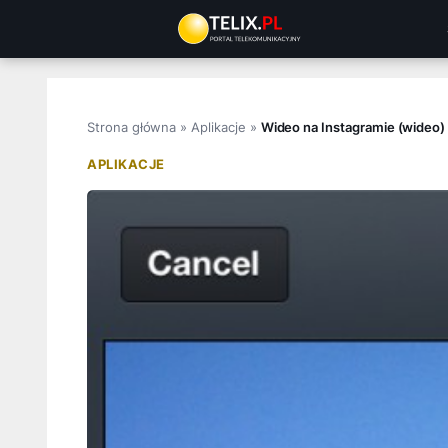
Przejdź
do
treści
Strona główna
»
Aplikacje
»
Wideo na Instagramie (wideo)
APLIKACJE