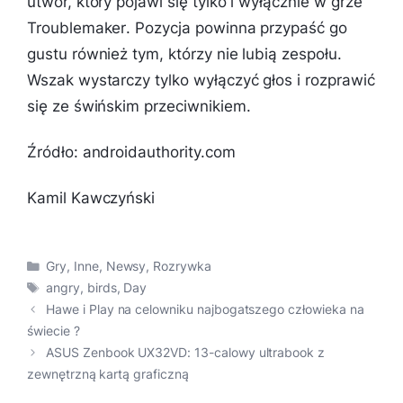
utwór, który pojawi się tylko i wyłącznie w grze
Troublemaker
. Pozycja powinna przypaść go
gustu również tym, którzy nie lubią zespołu.
Wszak wystarczy tylko wyłączyć głos i rozprawić
się ze świńskim przeciwnikiem.
Źródło: androidauthority.com
Kamil Kawczyński
Kategorie
Gry
,
Inne
,
Newsy
,
Rozrywka
Tagi
angry
,
birds
,
Day
Hawe i Play na celowniku najbogatszego człowieka na
świecie ?
ASUS Zenbook UX32VD: 13-calowy ultrabook z
zewnętrzną kartą graficzną