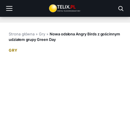
Przejdź
do
treści
Strona główna
»
Gry
»
Nowa odsłona Angry Birds z gościnnym
udziałem grupy Green Day
GRY