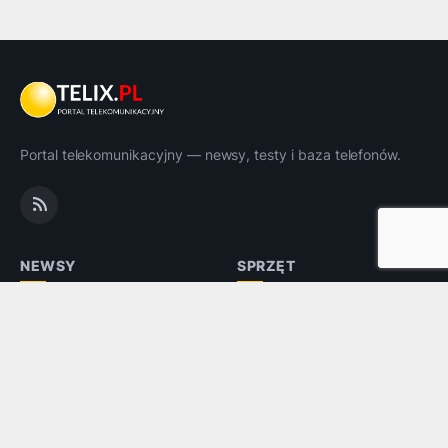
Portal telekomunikacyjny — newsy, testy i baza telefonów.
NEWSY
SPRZĘT
Promocje
Testy i opinie
Polecamy
Telefony
Tablety
Dla seniora
Nawigacje