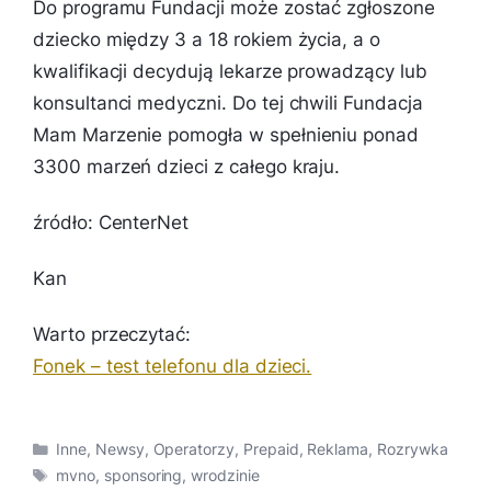
Do programu Fundacji może zostać zgłoszone
dziecko między 3 a 18 rokiem życia, a o
kwalifikacji decydują lekarze prowadzący lub
konsultanci medyczni. Do tej chwili Fundacja
Mam Marzenie pomogła w spełnieniu ponad
3300 marzeń dzieci z całego kraju.
źródło: CenterNet
Kan
Warto przeczytać:
Fonek – test telefonu dla dzieci.
Kategorie
Inne
,
Newsy
,
Operatorzy
,
Prepaid
,
Reklama
,
Rozrywka
Tagi
mvno
,
sponsoring
,
wrodzinie