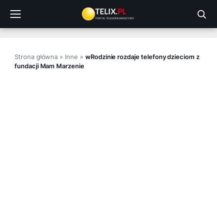
Przejdź
do
treści
Strona główna
»
Inne
»
wRodzinie rozdaje telefony dzieciom z
fundacji Mam Marzenie