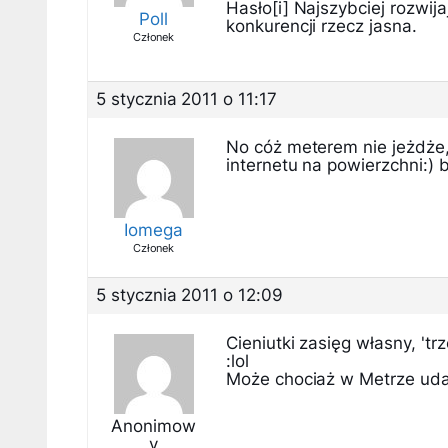
Hasło[i] Najszybciej rozwij
Poll
konkurencji rzecz jasna.
Członek
5 stycznia 2011 o 11:17
No cóż meterem nie jeżdże,
internetu na powierzchni:) 
Iomega
Członek
5 stycznia 2011 o 12:09
Cieniutki zasięg własny, 't
:lol
Może chociaż w Metrze uda i
Anonimow
y