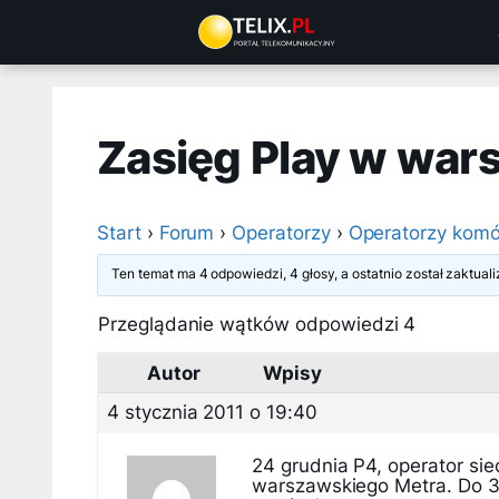
Przejdź
do
treści
Zasięg Play w war
Start
›
Forum
›
Operatorzy
›
Operatorzy komó
Ten temat ma 4 odpowiedzi, 4 głosy, a ostatnio został zaktua
Przeglądanie wątków odpowiedzi 4
Autor
Wpisy
4 stycznia 2011 o 19:40
24 grudnia P4, operator sie
warszawskiego Metra. Do 31