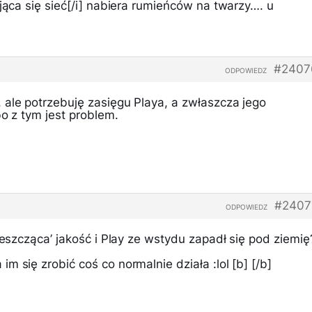
ająca się sieć[/i] nabiera rumieńców na twarzy…. u
#2407
ODPOWIEDZ
 ale potrzebuję zasięgu Playa, a zwłaszcza jego
bo z tym jest problem.
#2407
ODPOWIEDZ
rzeszcząca’ jakość i Play ze wstydu zapadł się pod ziemię
m się zrobić coś co normalnie działa :lol [b] [/b]