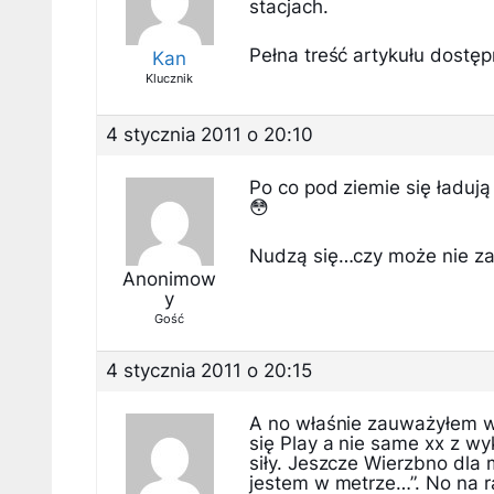
stacjach.
Pełna treść artykułu dostępn
Kan
Klucznik
4 stycznia 2011 o 20:10
Po co pod ziemie się ładują
😳
Nudzą się…czy może nie za
Anonimow
y
Gość
4 stycznia 2011 o 20:15
A no właśnie zauważyłem wc
się Play a nie same xx z wy
siły. Jeszcze Wierzbno dla 
jestem w metrze…”. No na r