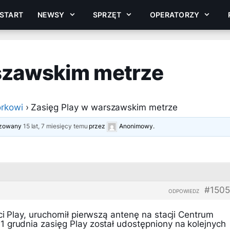
START
NEWSY
SPRZĘT
OPERATORZY
szawskim metrze
rkowi
›
Zasięg Play w warszawskim metrze
lizowany
15 lat, 7 miesięcy temu
przez
Anonimowy
.
#1505
ODPOWIEDZ
ci Play, uruchomił pierwszą antenę na stacji Centrum
 grudnia zasięg Play został udostępniony na kolejnych