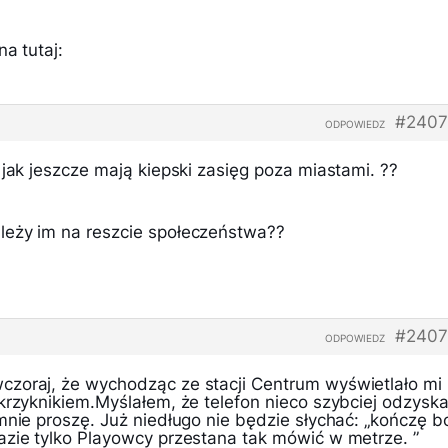
a tutaj:
#2407
ODPOWIEDZ
 jak jeszcze mają kiepski zasięg poza miastami. ??
leży im na reszcie społeczeństwa??
#2407
ODPOWIEDZ
zoraj, że wychodząc ze stacji Centrum wyświetlało mi
krzyknikiem.Myślałem, że telefon nieco szybciej odzyska
mnie proszę. Już niedługo nie będzie słychać: „kończę b
azie tylko Playowcy przestana tak mówić w metrze. ”