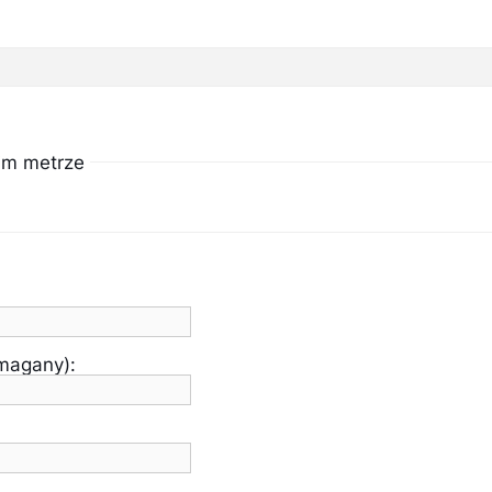
im metrze
ymagany):