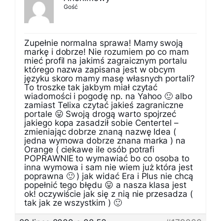
Gość
Zupełnie normalna sprawa! Mamy swoją
markę i dobrze! Nie rozumiem po co mam
mieć profil na jakimś zagraicznym portalu
którego nazwa zapisana jest w obcym
języku skoro mamy masę własnych portali?
To troszke tak jakbym miał czytać
wiadomości i pogodę np. na Yahoo 🙂 albo
zamiast Telixa czytać jakieś zagraniczne
portale 😛 Swoją drogą warto spojrzeć
jakiego kopa zasadził sobie Centertel –
zmieniając dobrze znaną nazwę Idea (
jedna wymowa dobrze znana marka ) na
Orange ( ciekawe ile osób potrafi
POPRAWNIE to wymawiać bo co osoba to
inna wymowa i sam nie wiem już która jest
poprawna 🙂 ) jak widać Era i Plus nie chcą
popełnić tego błędu 😛 a nasza klasa jest
ok! oczywiście jak się z nią nie przesadza (
tak jak ze wszystkim ) 🙂