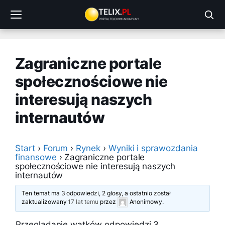
Przejdź
do
treści
Zagraniczne portale
społecznościowe nie
interesują naszych
internautów
Start
›
Forum
›
Rynek
›
Wyniki i sprawozdania
finansowe
›
Zagraniczne portale
społecznościowe nie interesują naszych
internautów
Ten temat ma 3 odpowiedzi, 2 głosy, a ostatnio został
zaktualizowany
17 lat temu
przez
Anonimowy
.
Przeglądanie wątków odpowiedzi 3