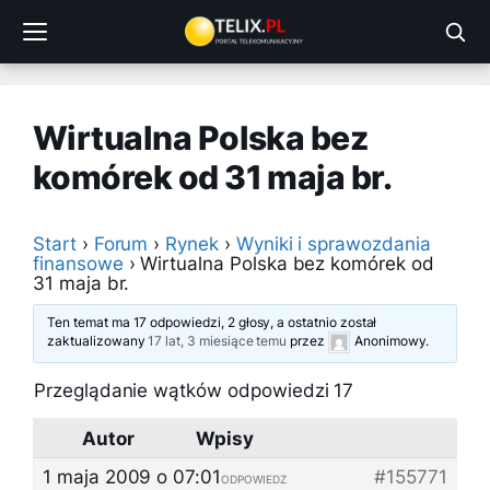
Przejdź
do
treści
Wirtualna Polska bez
komórek od 31 maja br.
Start
›
Forum
›
Rynek
›
Wyniki i sprawozdania
finansowe
›
Wirtualna Polska bez komórek od
31 maja br.
Ten temat ma 17 odpowiedzi, 2 głosy, a ostatnio został
zaktualizowany
17 lat, 3 miesiące temu
przez
Anonimowy
.
Przeglądanie wątków odpowiedzi 17
Autor
Wpisy
1 maja 2009 o 07:01
#155771
ODPOWIEDZ