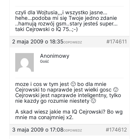
czyli dla Wojtusia,,,i wszystko jasne…
hehe…podoba mi się Twoje jedno zdanie
..hamują rozwój gsm..stary jesteś super…
taki Cejrowski o IQ 75..;-)
2 maja 2009 o 18:35
#174611
ODPOWIEDZ
Anonimowy
Gość
moze i cos w tym jest 🙂 bo dla mnie
Cejrowski to naprawde jest wielki gosc 🙂
Cejrowski jest naprawde inteligentny, tylko
nie kazdy go rozumie niestety 🙂
A skad wiesz jakie ma IQ Cejrowski? Bo wg
mnie ma conajmniej x2.
3 maja 2009 o 17:08
#174612
ODPOWIEDZ