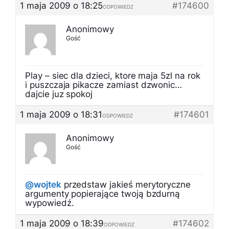
1 maja 2009 o 18:25
#174600
ODPOWIEDZ
Anonimowy
Gość
Play – siec dla dzieci, ktore maja 5zl na rok
i puszczaja pikacze zamiast dzwonic…
dajcie juz spokoj
1 maja 2009 o 18:31
#174601
ODPOWIEDZ
Anonimowy
Gość
@wojtek
przedstaw jakieś merytoryczne
argumenty popierające twoją bzdurną
wypowiedź.
1 maja 2009 o 18:39
#174602
ODPOWIEDZ