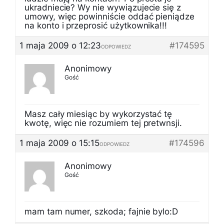
ukradniecie? Wy nie wywiązujecie się z
umowy, więc powinniście oddać pieniądze
na konto i przeprosić użytkownika!!!
1 maja 2009 o 12:23
#174595
ODPOWIEDZ
Anonimowy
Gość
Masz cały miesiąc by wykorzystać tę
kwotę, więc nie rozumiem tej pretwnsji.
1 maja 2009 o 15:15
#174596
ODPOWIEDZ
Anonimowy
Gość
mam tam numer, szkoda; fajnie bylo:D