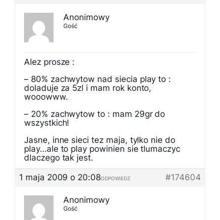
Anonimowy
Gość
Alez prosze :
– 80% zachwytow nad siecia play to :
doladuje za 5zl i mam rok konto,
wooowww.
– 20% zachwytow to : mam 29gr do
wszystkich!
Jasne, inne sieci tez maja, tylko nie do
play…ale to play powinien sie tlumaczyc
dlaczego tak jest.
1 maja 2009 o 20:08
#174604
ODPOWIEDZ
Anonimowy
Gość