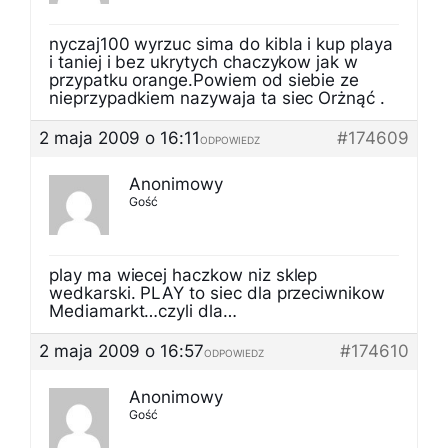
nyczaj100 wyrzuc sima do kibla i kup playa
i taniej i bez ukrytych chaczykow jak w
przypatku orange.Powiem od siebie ze
nieprzypadkiem nazywaja ta siec Orżnąć .
2 maja 2009 o 16:11
#174609
ODPOWIEDZ
Anonimowy
Gość
play ma wiecej haczkow niz sklep
wedkarski. PLAY to siec dla przeciwnikow
Mediamarkt…czyli dla…
2 maja 2009 o 16:57
#174610
ODPOWIEDZ
Anonimowy
Gość