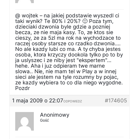
@ wojtek – na jakiej podstawie wyszedl ci
taki wynik? Te 80% i 20%? 🙂 Poza tym,
dzieciaki dzwonia byle gdzie a pozniej
becza, ze nie maja kasy. To, ze ktos sie
cieszy, ze za 5zl ma rok na wychodzace to
raczej osoby starsze co rzadko dzwonia….
No ale kazdy lubi co ma. A ty chyba jestes
osoba, ktora krzyczy dookola tylko po to by
ja uslyszec i ze niby jest "ekspertem"…
hehe. Aha i juz odpieram twe marne
slowa.. Nie, nie mam tel w Play a w innej
sieci ale jestem na tyle rozumny by pojac,
ze kazdy wybiera to co dla niego wygodne.
Pozdr
1 maja 2009 o 22:07
#174605
ODPOWIEDZ
Anonimowy
Gość