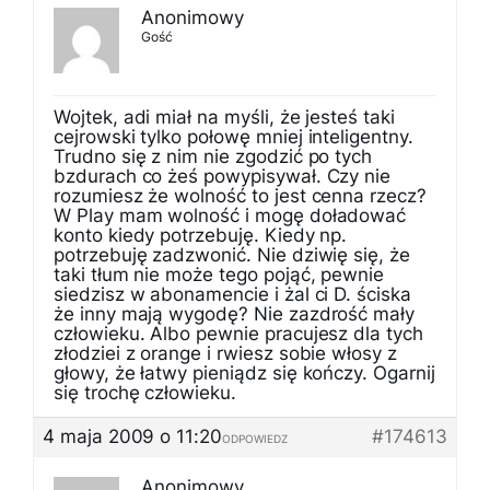
Anonimowy
Gość
Wojtek, adi miał na myśli, że jesteś taki
cejrowski tylko połowę mniej inteligentny.
Trudno się z nim nie zgodzić po tych
bzdurach co żeś powypisywał. Czy nie
rozumiesz że wolność to jest cenna rzecz?
W Play mam wolność i mogę doładować
konto kiedy potrzebuję. Kiedy np.
potrzebuję zadzwonić. Nie dziwię się, że
taki tłum nie może tego pojąć, pewnie
siedzisz w abonamencie i żal ci D. ściska
że inny mają wygodę? Nie zazdrość mały
człowieku. Albo pewnie pracujesz dla tych
złodziei z orange i rwiesz sobie włosy z
głowy, że łatwy pieniądz się kończy. Ogarnij
się trochę człowieku.
4 maja 2009 o 11:20
#174613
ODPOWIEDZ
Anonimowy