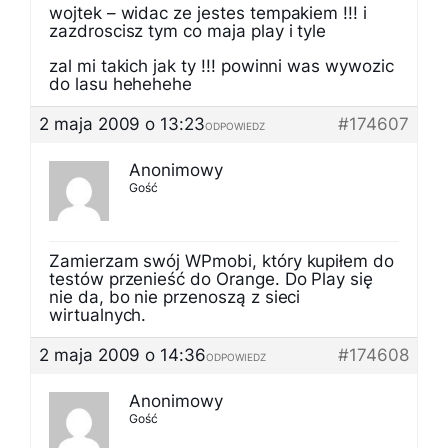
wojtek – widac ze jestes tempakiem !!! i
zazdroscisz tym co maja play i tyle
zal mi takich jak ty !!! powinni was wywozic
do lasu hehehehe
2 maja 2009 o 13:23
#174607
ODPOWIEDZ
Anonimowy
Gość
Zamierzam swój WPmobi, który kupiłem do
testów przenieść do Orange. Do Play się
nie da, bo nie przenoszą z sieci
wirtualnych.
2 maja 2009 o 14:36
#174608
ODPOWIEDZ
Anonimowy
Gość