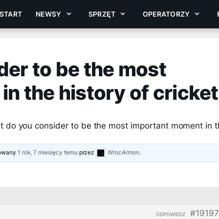
START
NEWSY
SPRZĘT
OPERATORZY
er to be the most
n the history of cricke
 do you consider to be the most important moment in t
izowany
1 rok, 7 miesięcy temu
przez
WrocArmon
.
#19197
ODPOWIEDZ