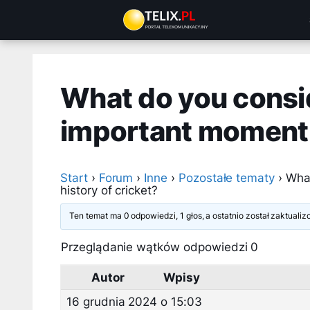
Przejdź
do
treści
What do you consid
important moment i
Start
›
Forum
›
Inne
›
Pozostałe tematy
›
What
history of cricket?
Ten temat ma 0 odpowiedzi, 1 głos, a ostatnio został zaktual
Przeglądanie wątków odpowiedzi 0
Autor
Wpisy
16 grudnia 2024 o 15:03