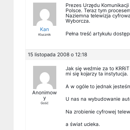
Prezes Urzędu Komunikacji E
Polsce. Teraz tym procesem
Naziemna telewizja cyfrowa
Wyborcza.
Kan
Pełna treść artykułu dostępn
Klucznik
15 listopada 2008 o 12:18
Jak się weźmie za to KRRiT
mi się kojarzy ta instytucja.
A w ogóle to jednak jesteśm
Anonimow
y
U nas na wybudowanie autost
Gość
Na zrobienie cyfrowej telewi
a świat ucieka.