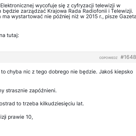
lektronicznej wycofuje się z cyfryzacji telewizji w
 będzie zarządzać Krajowa Rada Radiofonii i Telewizji.
 ma wystartować nie później niż w 2015 r., pisze Gazet
a tutaj:
#1648
ODPOWIEDZ
 to chyba nic z tego dobrego nie będzie. Jakoś kiepsko
y strasznie zapóźnieni.
rad to trzeba kilkudziesięciu lat.
zji prawie 10,