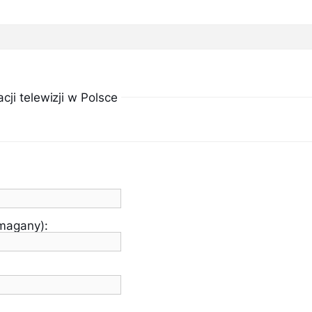
ji telewizji w Polsce
ymagany):