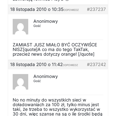
18 listopada 2010 o 10:35
#237237
ODPOWIEDZ
Anonimowy
Gość
ZAMIAST JUSZ MIAŁO BYĆ OCZYWIŚCE
NISZ[quote]A co ma do tego TakTak,
przecież news dotyczy orange! [/quote]
18 listopada 2010 o 11:42
#237242
ODPOWIEDZ
Anonimowy
Gość
No no minuty do wszystkich sieci w
doładowaniach za 100 zł, tylko minus jest
taki, że trzeba to wszystko wykorzystać w
30 dni, więc szanse na są o ile środki będą