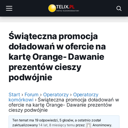
Przejdź
do
treści
Świąteczna promocja
doładowań w ofercie na
kartę Orange- Dawanie
prezentów cieszy
podwójnie
Start
›
Forum
›
Operatorzy
›
Operatorzy
komórkowi
›
Świąteczna promocja doładowań w
ofercie na kartę Orange- Dawanie prezentów
cieszy podwójnie
Ten temat ma 19 odpowiedzi, 5 głosów, a ostatnio został
zaktualizowany
14 lat, 8 miesięcy temu
przez
Anonimowy
.