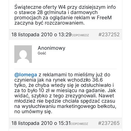
Świąteczne oferty W4 przy dzisiejszym info
o stawce 28 gr/minuta i darmowych
promocjach za oglądanie reklam w FreeM
zaczyna być rozczarowaniem.
18 listopada 2010 o 13:29
#237252
ODPOWIEDZ
Anonimowy
Gość
@Iomega
z reklamami to mieliśmy już do
czynienia jak na rynek wchodziło 36.6
tylko, że chyba wtedy się je odsłuchiwało i
za to było 10 zł w miesiącu na gadanie. Jak
widać, szybko z tego zrezygnowali. Nawet
młodzież nie będzie chciała spędzać czasu
na wysłuchiwaniu marketingowego bełkotu,
no umówmy się.
18 listopada 2010 o 15:31
#237265
ODPOWIEDZ