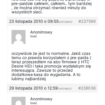
pre-paidzie całkiem, całkiem.. tym bardziej
, że można otrzymać również minuty do
wszystkich sieci.
23 listopada 2010 o 09:55
#237566
ODPOWIEDZ
Anonimowy
Gość
oczywiście że jest to normalne. Jakiś czas
temu co prawda korzystałem z pre-paida (
teraz przeszedłem na abo firmowe z HTC
Desire HD) i taka promocja wydałabym się
interesująca. Zawsze to przecież
dodatkowa kasa do wygadania. A to
lubimy najbardziej.
29 listopada 2010 o 12:59
#238036
ODPOWIEDZ
Anonimowy
Gość