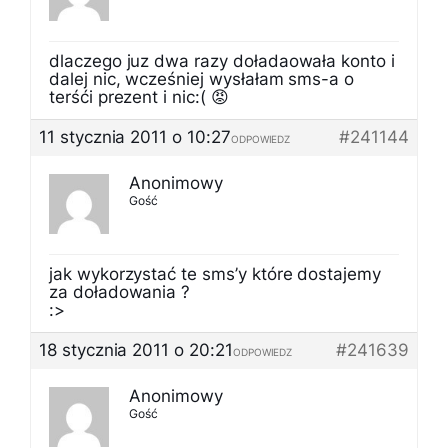
dlaczego juz dwa razy doładaowała konto i
dalej nic, wcześniej wysłałam sms-a o
terśći prezent i nic:( 😡
11 stycznia 2011 o 10:27
#241144
ODPOWIEDZ
Anonimowy
Gość
jak wykorzystać te sms’y które dostajemy
za doładowania ?
:>
18 stycznia 2011 o 20:21
#241639
ODPOWIEDZ
Anonimowy
Gość