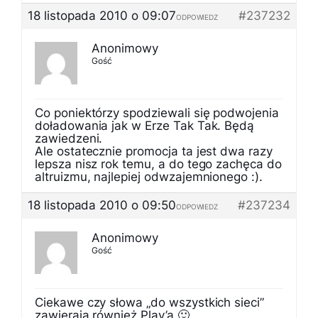
18 listopada 2010 o 09:07
#237232
ODPOWIEDZ
Anonimowy
Gość
Co poniektórzy spodziewali się podwojenia
doładowania jak w Erze Tak Tak. Będą
zawiedzeni.
Ale ostatecznie promocja ta jest dwa razy
lepsza nisz rok temu, a do tego zachęca do
altruizmu, najlepiej odwzajemnionego :).
18 listopada 2010 o 09:50
#237234
ODPOWIEDZ
Anonimowy
Gość
Ciekawe czy słowa „do wszystkich sieci”
zawierają również Play’a 🙂