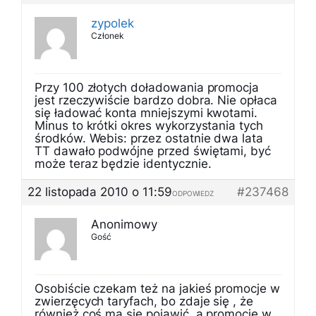
zypolek
Członek
Przy 100 złotych doładowania promocja
jest rzeczywiście bardzo dobra. Nie opłaca
się ładować konta mniejszymi kwotami.
Minus to krótki okres wykorzystania tych
środków. Webis: przez ostatnie dwa lata
TT dawało podwójne przed świętami, być
może teraz będzie identycznie.
22 listopada 2010 o 11:59
#237468
ODPOWIEDZ
Anonimowy
Gość
Osobiście czekam też na jakieś promocje w
zwierzęcych taryfach, bo zdaje się , że
również coś ma się pojawić, a promocje w