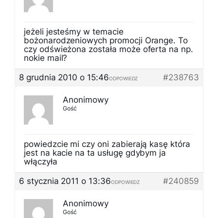
jeżeli jesteśmy w temacie
bożonarodzeniowych promocji Orange. To
czy odświeżona została może oferta na np.
nokie mail?
8 grudnia 2010 o 15:46
#238763
ODPOWIEDZ
Anonimowy
Gość
powiedzcie mi czy oni zabierają kasę która
jest na kacie na ta usługę gdybym ja
włączyła
6 stycznia 2011 o 13:36
#240859
ODPOWIEDZ
Anonimowy
Gość