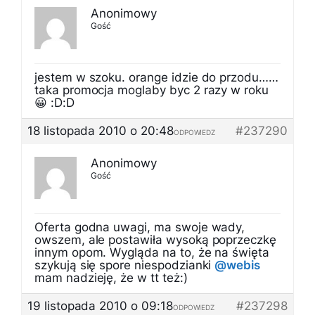
Anonimowy
Gość
jestem w szoku. orange idzie do przodu……
taka promocja moglaby byc 2 razy w roku
😀 :D:D
18 listopada 2010 o 20:48
#237290
ODPOWIEDZ
Anonimowy
Gość
Oferta godna uwagi, ma swoje wady,
owszem, ale postawiła wysoką poprzeczkę
innym opom. Wygląda na to, że na święta
szykują się spore niespodzianki
@webis
mam nadzieję, że w tt też:)
19 listopada 2010 o 09:18
#237298
ODPOWIEDZ