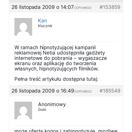
26 listopada 2009 o 14:07
#153859
ODPOWIEDZ
Kan
Klucznik
W ramach hipnotyzującej kampanii
reklamowej Netia udostępniła gadżety
internetowe do pobrania – wygaszacze
ekranu oraz aplikację do tworzenia
własnych, hipnotyzujących filmików.
Pełna treść artykułu dostępna tutaj:
26 listopada 2009 o 16:49
#185549
ODPOWIEDZ
Anonimowy
Gość
moze oferta kogos i zahipnotyzuje, mozliwe