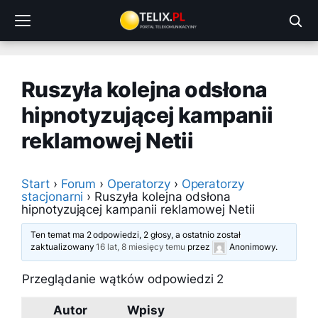
Przejdź
do
treści
Ruszyła kolejna odsłona
hipnotyzującej kampanii
reklamowej Netii
Start
›
Forum
›
Operatorzy
›
Operatorzy
stacjonarni
›
Ruszyła kolejna odsłona
hipnotyzującej kampanii reklamowej Netii
Ten temat ma 2 odpowiedzi, 2 głosy, a ostatnio został
zaktualizowany
16 lat, 8 miesięcy temu
przez
Anonimowy
.
Przeglądanie wątków odpowiedzi 2
Autor
Wpisy