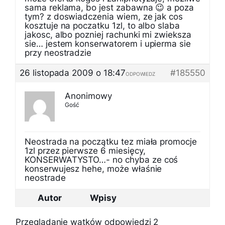
sama reklama, bo jest zabawna 😉 a poza
tym? z doswiadczenia wiem, ze jak cos
kosztuje na poczatku 1zl, to albo slaba
jakosc, albo pozniej rachunki mi zwieksza
sie… jestem konserwatorem i upierma sie
przy neostradzie
26 listopada 2009 o 18:47
#185550
ODPOWIEDZ
Anonimowy
Gość
Neostrada na początku tez miała promocje
1zl przez pierwsze 6 miesięcy,
KONSERWATYSTO…- no chyba ze coś
konserwujesz hehe, może właśnie
neostrade
Autor
Wpisy
Przeglądanie wątków odpowiedzi 2