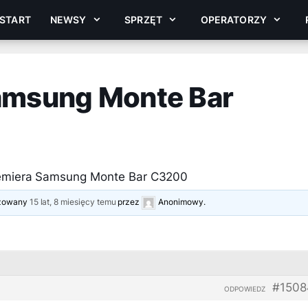
START
NEWSY
SPRZĘT
OPERATORZY
amsung Monte Bar
remiera Samsung Monte Bar C3200
lizowany
15 lat, 8 miesięcy temu
przez
Anonimowy
.
#1508
ODPOWIEDZ