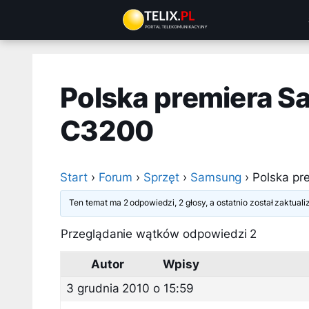
Przejdź
do
treści
Polska premiera S
C3200
Start
›
Forum
›
Sprzęt
›
Samsung
›
Polska p
Ten temat ma 2 odpowiedzi, 2 głosy, a ostatnio został zaktua
Przeglądanie wątków odpowiedzi 2
Autor
Wpisy
3 grudnia 2010 o 15:59