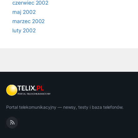
czerwiec 2002
maj 2002
marzec 2002
luty 2002
Portal telekomunikacyjny — newsy, testy i baza telefonów.