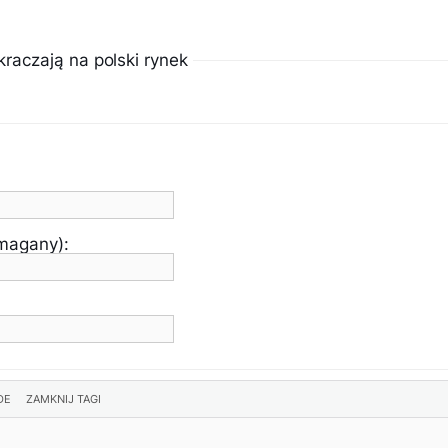
aczają na polski rynek
ymagany):