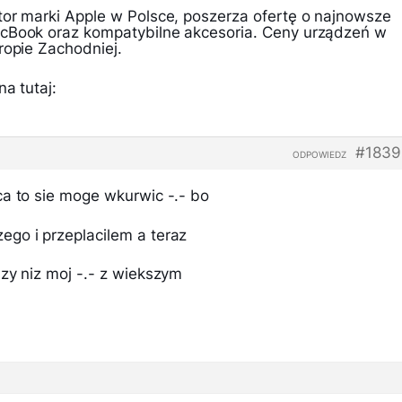
tor marki Apple w Polsce, poszerza ofertę o najnowsze
acBook oraz kompatybilne akcesoria. Ceny urządzeń w
ropie Zachodniej.
a tutaj:
#1839
ODPOWIEDZ
ca to sie moge wkurwic -.- bo
go i przeplacilem a teraz
zy niz moj -.- z wiekszym