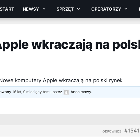
START
NEWSY
SPRZĘT
OPERATORZY
ple wkraczają na pols
Nowe komputery Apple wkraczają na polski rynek
izowany
16 lat, 9 miesięcy temu
przez
Anonimowy
.
#1541
ODPOWIEDZ